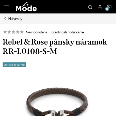
Prejsť
N
na
obsah
Náramky
K
Neohodnotené
Podrobnosti hodnotenia
Rebel & Rose pánsky náramok
RR-L0108-S-M
Darček zadarmo