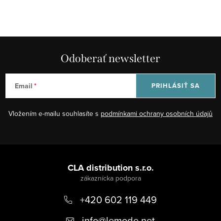
Odoberať newsletter
Email
PRIHLÁSIŤ SA
Vložením e-mailu souhlasíte s
podmínkami ochrany osobních údajů
Z
á
CLA distribution s.r.o.
p
+420 602 119 449
ä
t
info
@
lemode.net