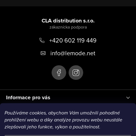
Z
á
CLA distribution s.r.o.
p
+420 602 119 449
ä
t
info
@
lemode.net
i
e
Informace pro vás
Používáme cookies, abychom Vám umožnili pohodlné
Blog
prohlížení webu a díky analýze provozu webu neustále
zlepšovali jeho funkce, výkon a použitelnost.
VISA1
VISA2
MC1
MC2
MC3
VISA3
MC4