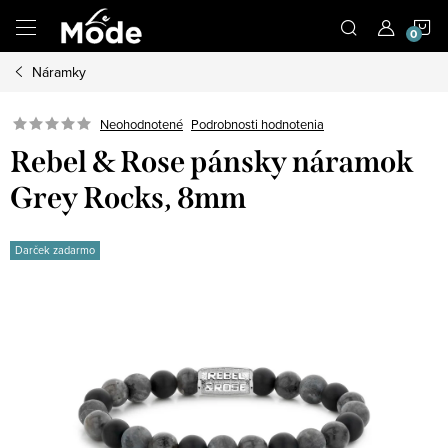
Prejsť
N
na
obsah
Náramky
K
Neohodnotené
Podrobnosti hodnotenia
Rebel & Rose pánsky náramok
Grey Rocks, 8mm
Darček zadarmo