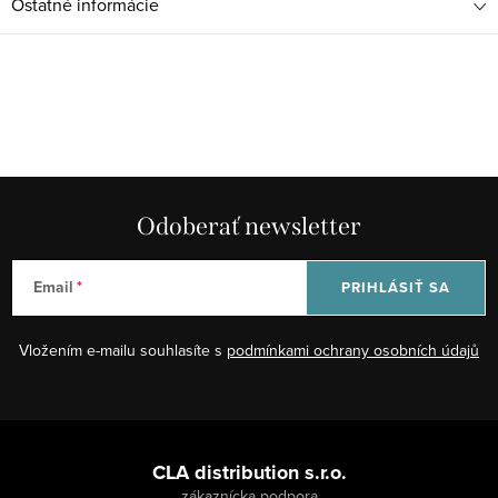
Ostatné informácie
Odoberať newsletter
Email
PRIHLÁSIŤ SA
Vložením e-mailu souhlasíte s
podmínkami ochrany osobních údajů
Z
á
CLA distribution s.r.o.