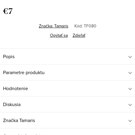
€7
Jednotková
cena:
Značka:
Tamaris
Kód:
TF080
Opýtať sa
Zdieľať
Popis
Parametre produktu
Hodnotenie
Diskusia
Značka
Tamaris