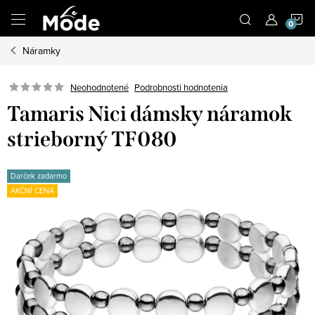
Prejsť
N
na
obsah
Náramky
K
Neohodnotené
Podrobnosti hodnotenia
Tamaris Nici dámsky náramok
strieborný TF080
Darček zadarmo
AKČNÍ CENA