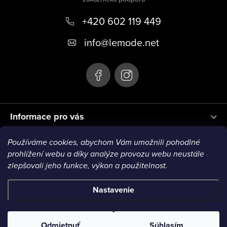
p
+420 602 119 449
ä
t
info
@
lemode.net
i
e
Informace pro vás
Používáme cookies, abychom Vám umožnili pohodlné
Blog
prohlížení webu a díky analýze provozu webu neustále
zlepšovali jeho funkce, výkon a použitelnost.
VISA1
VISA2
MC1
MC2
MC3
VISA3
MC4
Nastavenie
Copyright 2026
Le Mode
. Všetky práva vyhradené.
Odmietnuť
Súhlasím