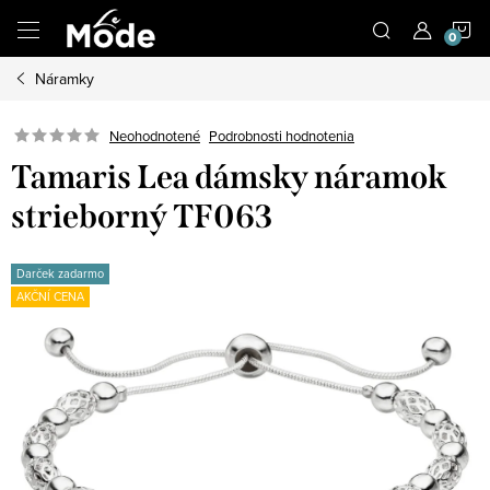
Prejsť
N
na
obsah
Náramky
K
Neohodnotené
Podrobnosti hodnotenia
Tamaris Lea dámsky náramok
strieborný TF063
Darček zadarmo
AKČNÍ CENA