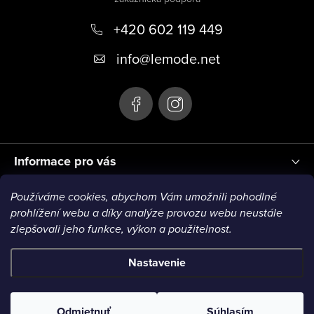
p
+420 602 119 449
ä
t
info
@
lemode.net
i
e
Informace pro vás
Používáme cookies, abychom Vám umožnili pohodlné
Blog
prohlížení webu a díky analýze provozu webu neustále
zlepšovali jeho funkce, výkon a použitelnost.
VISA1
VISA2
MC1
MC2
MC3
VISA3
MC4
Nastavenie
Copyright 2026
Le Mode
. Všetky práva vyhradené.
Odmietnuť
Súhlasím