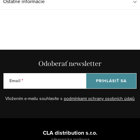
Ostatné informácie
Odoberať newsletter
Email
PRIHLÁSIŤ SA
Vložením e-mailu souhlasíte s
podmínkami ochrany osobních údajů
Z
á
CLA distribution s.r.o.