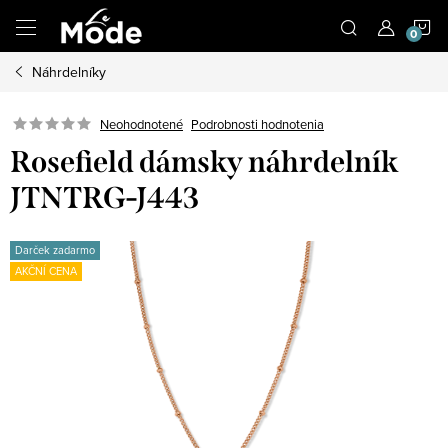
Prejsť
N
na
obsah
Náhrdelníky
K
Neohodnotené
Podrobnosti hodnotenia
Rosefield dámsky náhrdelník
JTNTRG-J443
Darček zadarmo
AKČNÍ CENA