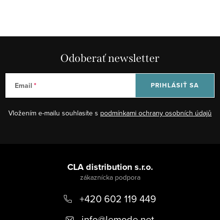
Odoberať newsletter
Email
PRIHLÁSIŤ SA
Vložením e-mailu souhlasíte s
podmínkami ochrany osobních údajů
Z
á
CLA distribution s.r.o.
p
+420 602 119 449
ä
t
info
@
lemode.net