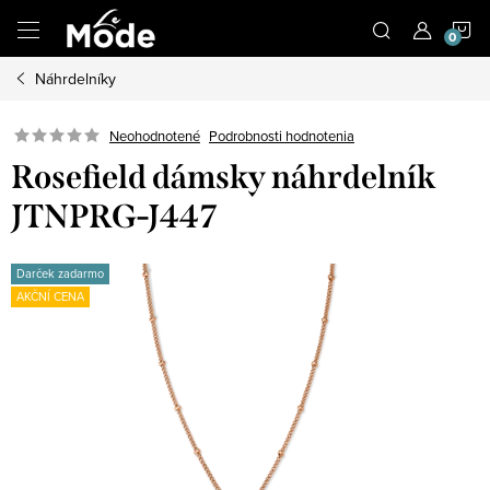
Prejsť
N
na
obsah
Náhrdelníky
K
Neohodnotené
Podrobnosti hodnotenia
Rosefield dámsky náhrdelník
JTNPRG-J447
Darček zadarmo
AKČNÍ CENA