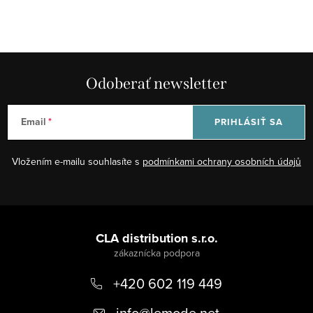
Odoberať newsletter
Email
PRIHLÁSIŤ SA
Vložením e-mailu souhlasíte s
podmínkami ochrany osobních údajů
Z
á
CLA distribution s.r.o.
p
+420 602 119 449
ä
t
info
@
lemode.net