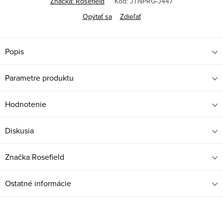
Značka:
Rosefield
Kód:
JTNPRG-J447
Opýtať sa
Zdieľať
Popis
Parametre produktu
Hodnotenie
Diskusia
Značka
Rosefield
Ostatné informácie