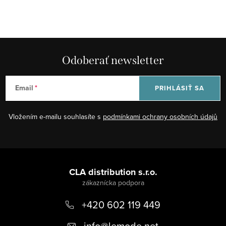
Odoberať newsletter
Email
PRIHLÁSIŤ SA
Vložením e-mailu souhlasíte s
podmínkami ochrany osobních údajů
Z
á
CLA distribution s.r.o.
p
+420 602 119 449
ä
t
info
@
lemode.net