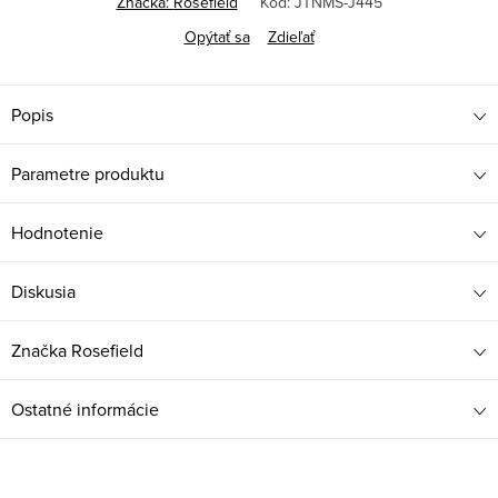
Značka:
Rosefield
Kód:
JTNMS-J445
Opýtať sa
Zdieľať
Popis
Parametre produktu
Hodnotenie
Diskusia
Značka
Rosefield
Ostatné informácie