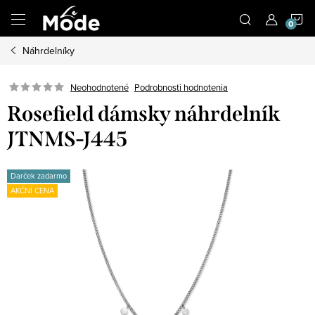
Prejsť
N
na
obsah
Náhrdelníky
K
Neohodnotené
Podrobnosti hodnotenia
Rosefield dámsky náhrdelník
JTNMS-J445
Darček zadarmo
AKČNÍ CENA