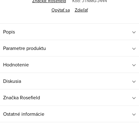
Značka:
Rosefield
Kód:
JTNMG-J444
Opýtať sa
Zdieľať
Popis
Parametre produktu
Hodnotenie
Diskusia
Značka
Rosefield
Ostatné informácie