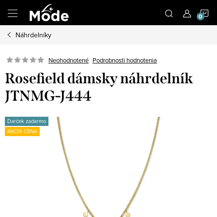
Prejsť
N
na
obsah
Náhrdelníky
K
Neohodnotené
Podrobnosti hodnotenia
Rosefield dámsky náhrdelník
JTNMG-J444
Darček zadarmo
AKČNÍ CENA