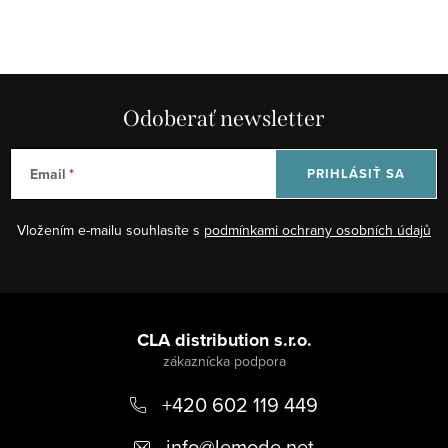
Odoberať newsletter
Email
PRIHLÁSIŤ SA
Vložením e-mailu souhlasíte s
podmínkami ochrany osobních údajů
Z
á
CLA distribution s.r.o.
p
+420 602 119 449
ä
t
info
@
lemode.net