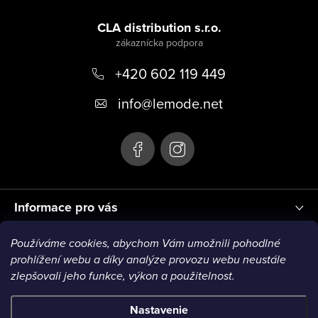
Z
á
CLA distribution s.r.o.
p
+420 602 119 449
ä
t
info
@
lemode.net
i
e
Informace pro vás
Používáme cookies, abychom Vám umožnili pohodlné
Blog
prohlížení webu a díky analýze provozu webu neustále
zlepšovali jeho funkce, výkon a použitelnost.
VISA1
VISA2
MC1
MC2
MC3
VISA3
MC4
Nastavenie