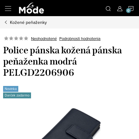
Prejsť
N
na
obsah
Kožené peňaženky
K
Neohodnotené
Podrobnosti hodnotenia
Police pánska kožená pánska
peňaženka modrá
PELGD2206906
Novinka
Darček zadarmo