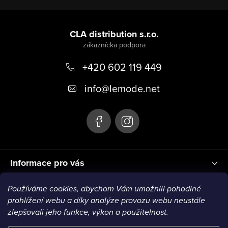
Z
á
CLA distribution s.r.o.
p
+420 602 119 449
ä
t
info
@
lemode.net
i
e
Informace pro vás
Používáme cookies, abychom Vám umožnili pohodlné
Blog
prohlížení webu a díky analýze provozu webu neustále
zlepšovali jeho funkce, výkon a použitelnost.
VISA1
VISA2
MC1
MC2
MC3
VISA3
MC4