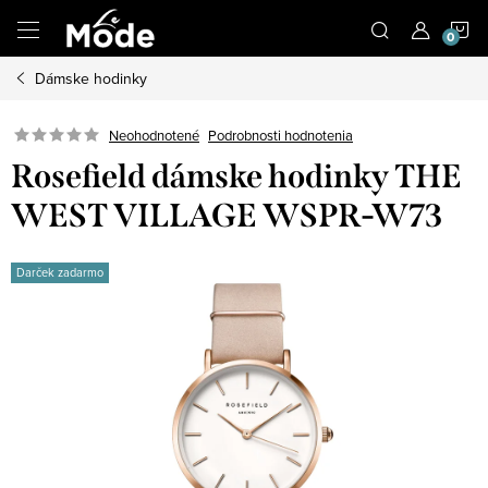
Prejsť
N
na
obsah
Dámske hodinky
K
Neohodnotené
Podrobnosti hodnotenia
Rosefield dámske hodinky THE
WEST VILLAGE WSPR-W73
Darček zadarmo