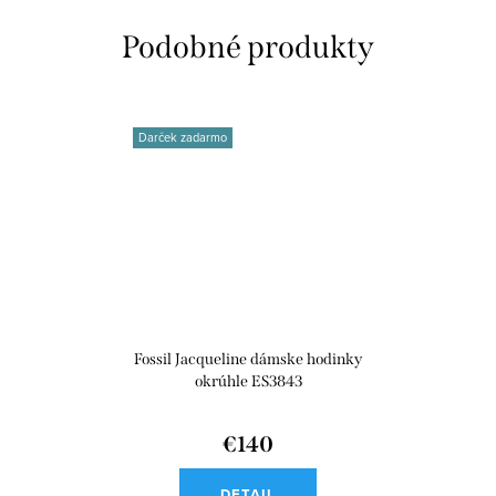
Darček zadarmo
Fossil Jacqueline dámske hodinky
okrúhle ES3843
€140
DETAIL