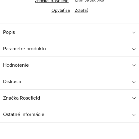
Značka:
Rosefield
Kód:
26WS-266
Opýtať sa
Zdieľať
Popis
Parametre produktu
Hodnotenie
Diskusia
Značka
Rosefield
Ostatné informácie