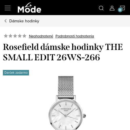
Prejsť
N
na
obsah
Dámske hodinky
K
Neohodnotené
Podrobnosti hodnotenia
Rosefield dámske hodinky THE
SMALL EDIT 26WS-266
Darček zadarmo