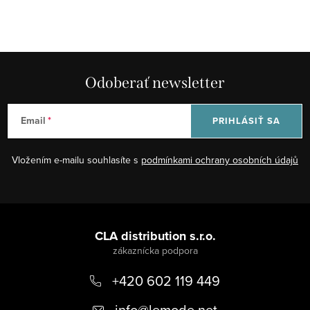
Odoberať newsletter
Email
PRIHLÁSIŤ SA
Vložením e-mailu souhlasíte s
podmínkami ochrany osobních údajů
Z
á
CLA distribution s.r.o.
p
+420 602 119 449
ä
t
info
@
lemode.net