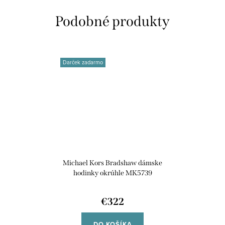
Darček zadarmo
Michael Kors Bradshaw dámske
hodinky okrúhle MK5739
€322
DO KOŠÍKA