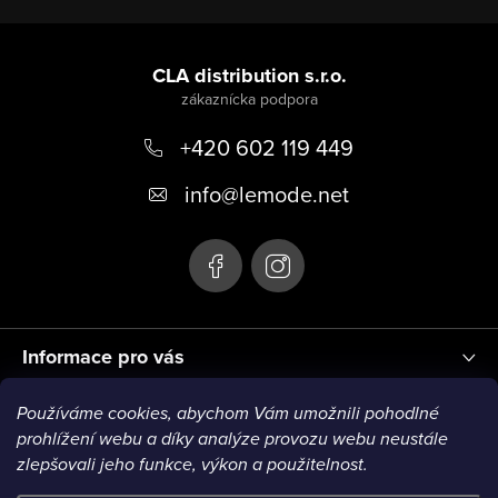
Z
á
CLA distribution s.r.o.
p
+420 602 119 449
ä
t
info
@
lemode.net
i
e
Informace pro vás
Používáme cookies, abychom Vám umožnili pohodlné
Blog
prohlížení webu a díky analýze provozu webu neustále
zlepšovali jeho funkce, výkon a použitelnost.
VISA1
VISA2
MC1
MC2
MC3
VISA3
MC4