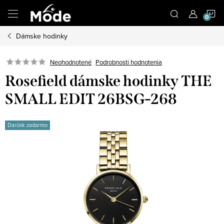
Prejsť
N
na
obsah
Dámske hodinky
K
Neohodnotené
Podrobnosti hodnotenia
Rosefield dámske hodinky THE
SMALL EDIT 26BSG-268
Darček zadarmo