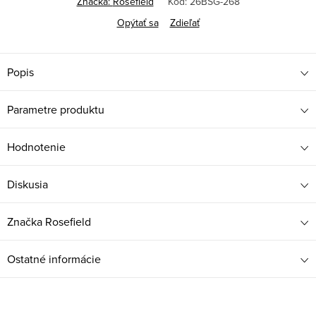
Značka:
Rosefield
Kód:
26BSG-268
Opýtať sa
Zdieľať
Popis
Parametre produktu
Hodnotenie
Diskusia
Značka
Rosefield
Ostatné informácie