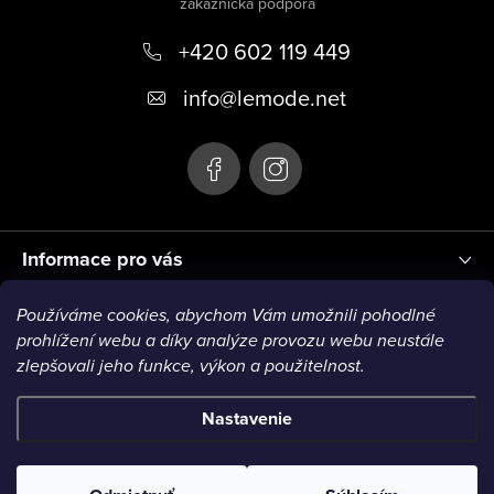
p
+420 602 119 449
ä
t
info
@
lemode.net
i
e
Informace pro vás
Používáme cookies, abychom Vám umožnili pohodlné
Blog
prohlížení webu a díky analýze provozu webu neustále
zlepšovali jeho funkce, výkon a použitelnost.
VISA1
VISA2
MC1
MC2
MC3
VISA3
MC4
Nastavenie
Copyright 2026
Le Mode
. Všetky práva vyhradené.