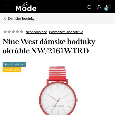
Prejsť
N
na
obsah
Dámske hodinky
K
Neohodnotené
Podrobnosti hodnotenia
Nine West dámske hodinky
okrúhle NW/2161WTRD
Darček zadarmo
AKČNÍ CENA