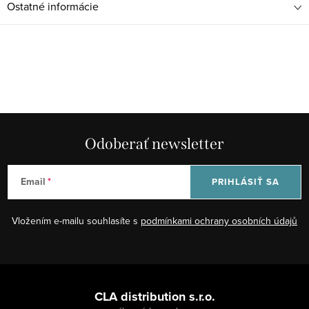
Ostatné informácie
Odoberať newsletter
Email
PRIHLÁSIŤ SA
Vložením e-mailu souhlasíte s
podmínkami ochrany osobních údajů
Z
á
CLA distribution s.r.o.