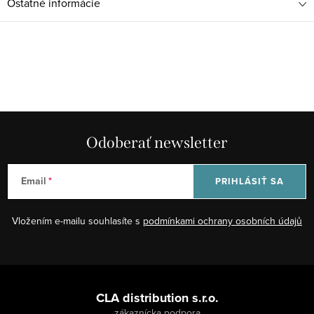
Ostatné informácie
Odoberať newsletter
Email
PRIHLÁSIŤ SA
Vložením e-mailu souhlasíte s
podmínkami ochrany osobních údajů
Z
á
CLA distribution s.r.o.