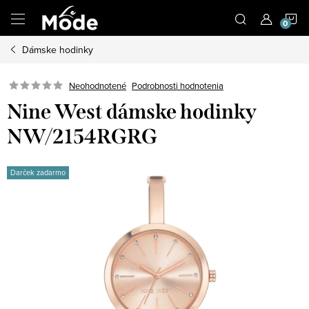
Prejsť
N
na
obsah
Dámske hodinky
K
Neohodnotené
Podrobnosti hodnotenia
Nine West dámske hodinky
NW/2154RGRG
Darček zadarmo