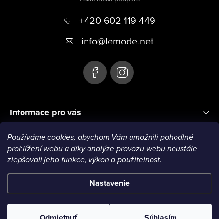
p
+420 602 119 449
ä
t
info
@
lemode.net
i
e
Informace pro vás
Používáme cookies, abychom Vám umožnili pohodlné
Blog
prohlížení webu a díky analýze provozu webu neustále
zlepšovali jeho funkce, výkon a použitelnost.
VISA1
VISA2
MC1
MC2
MC3
VISA3
MC4
Nastavenie
Copyright 2026
Le Mode
. Všetky práva vyhradené.
Odmietnuť
Súhlasím