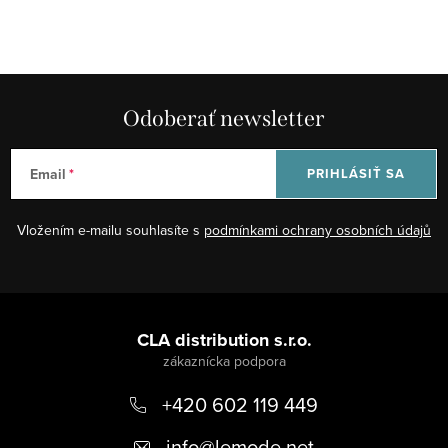
Odoberať newsletter
Email
PRIHLÁSIŤ SA
Vložením e-mailu souhlasíte s
podmínkami ochrany osobních údajů
Z
á
CLA distribution s.r.o.
p
+420 602 119 449
ä
t
info
@
lemode.net