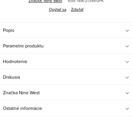
Značka:
Nine West
Kód:
NW/2134RGPK
Opýtať sa
Zdieľať
Popis
Parametre produktu
Hodnotenie
Diskusia
Značka
Nine West
Ostatné informácie