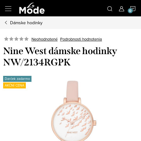
Prejsť
N
na
obsah
Dámske hodinky
K
Neohodnotené
Podrobnosti hodnotenia
Nine West dámske hodinky
NW/2134RGPK
Darček zadarmo
AKČNÍ CENA