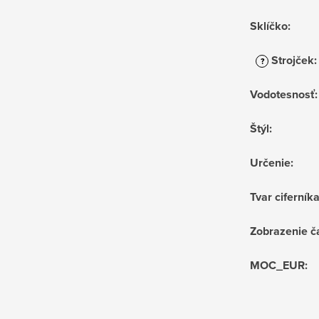
Sklíčko
:
Strojček
:
?
Vodotesnosť
:
Štýl
:
Určenie
:
Tvar ciferník
Zobrazenie č
MOC_EUR
: