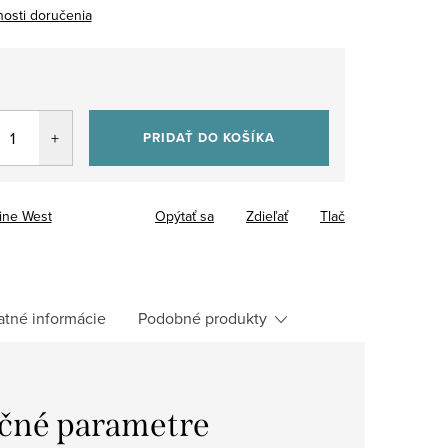
osti doručenia
tková
PRIDAŤ DO KOŠÍKA
ine West
Opýtať sa
Zdieľať
Tlač
atné informácie
Podobné produkty
čné parametre