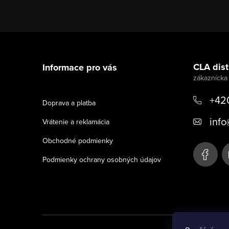
Z
á
CLA distr
Informace pro vás
p
ä
+42
Doprava a platba
t
info
Vrátenie a reklamácia
i
Obchodné podmienky
e
Podmienky ochrany osobných údajov