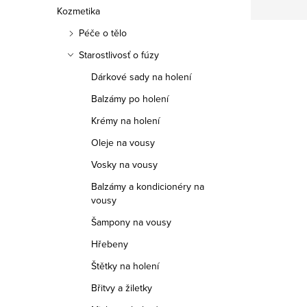
Kozmetika
Péče o tělo
Starostlivosť o fúzy
Dárkové sady na holení
Balzámy po holení
Krémy na holení
Oleje na vousy
Vosky na vousy
Balzámy a kondicionéry na
vousy
Šampony na vousy
Hřebeny
Štětky na holení
Břitvy a žiletky