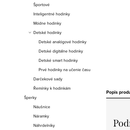
a
Športové
n
Inteligentné hodinky
e
Módne hodinky
Detské hodinky
l
Detské analógové hodinky
Detské digitálne hodinky
Detské smart hodinky
Prvé hodinky na učenie času
Darčekové sady
Řemínky k hodinkám
Popis prod
Šperky
Náušnice
Náramky
Pod
Náhrdelníky