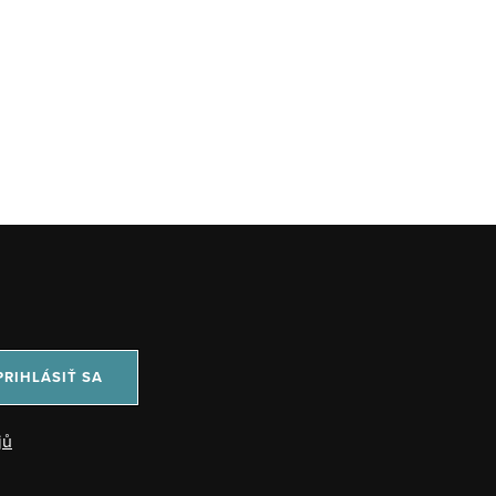
PRIHLÁSIŤ SA
jů