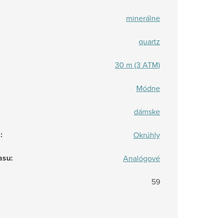
minerálne
quartz
30 m (3 ATM)
Módne
dámske
a
:
Okrúhly
asu
:
Analógové
59