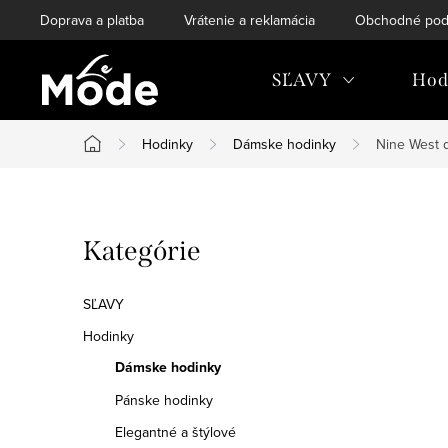
Prejsť
Doprava a platba
Vrátenie a reklamácia
Obchodné pod
na
obsah
SĽAVY
Hod
Hodinky
Dámske hodinky
Nine West
Domov
B
Preskočiť
Kategórie
o
kategórie
č
SĽAVY
n
Hodinky
Dámske hodinky
ý
Pánske hodinky
p
Elegantné a štýlové