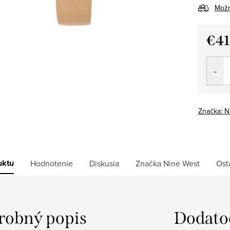
Možn
€41
Jedno
cena:
Značka:
N
uktu
Hodnotenie
Diskusia
Značka
Nine West
Ost
robný popis
Dodato