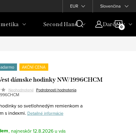
EUR
Slovenčina
NÁKU
metika
Second Hand
Darčeky
KOŠÍ
zadarmo
AKČNÍ CENA
West dámske hodinky NW/1996CHCM
Neohodnotené
Podrobnosti hodnotenia
1996CHCM
hodinky so svetlohnedým remienkom a
om s indexmi.
Detailné informácie
dem
12.8.2026