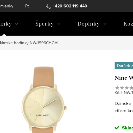
mienky
Podmienky ochrany osobných údajov
+420 602 119 449
inky
Šperky
Doplnky
Koz
 dámske hodinky NW/1996CHCM
Darček 
Nine 
Kód:
NW/
Dámske 
ciferník
Skla