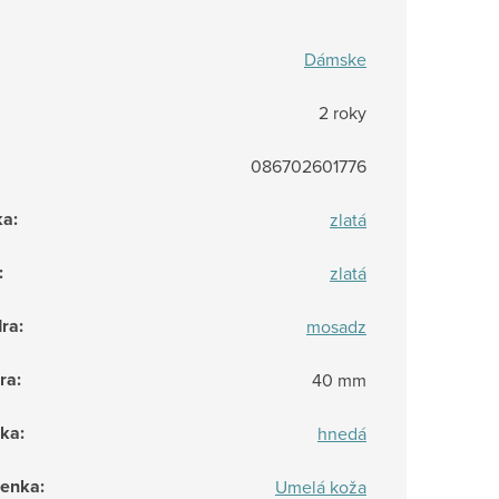
Dámske
2 roky
086702601776
ka
:
zlatá
:
zlatá
dra
:
mosadz
ra
:
40 mm
nka
:
hnedá
ienka
:
Umelá koža