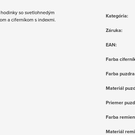
hodinky so svetlohnedým
Kategória
:
om a ciferníkom s indexmi.
Záruka
:
EAN
:
Farba ciferní
Farba puzdra
Materiál puz
Priemer puzd
Farba remie
Materiál rem