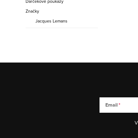
Darčekové poukazy
Značky
Jacques Lemans
Email
V