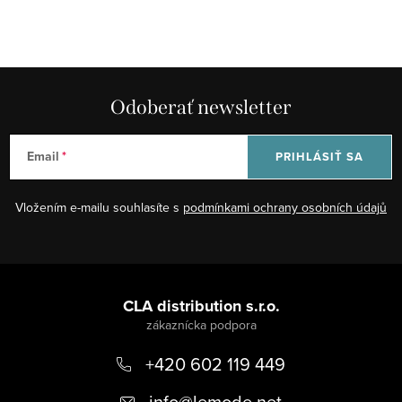
Odoberať newsletter
Email
PRIHLÁSIŤ SA
Vložením e-mailu souhlasíte s
podmínkami ochrany osobních údajů
Z
á
CLA distribution s.r.o.
p
+420 602 119 449
ä
t
info
@
lemode.net