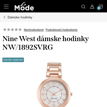
Prejsť
N
na
obsah
Dámske hodinky
K
Neohodnotené
Podrobnosti hodnotenia
Nine West dámske hodinky
NW/1892SVRG
Darček zadarmo