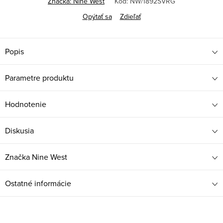
Značka:
Nine West
Kód:
NW/1892SVRG
Opýtať sa
Zdieľať
Popis
Parametre produktu
Hodnotenie
Diskusia
Značka
Nine West
Ostatné informácie