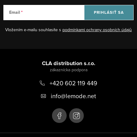
Email
PRIHLÁSIŤ SA
Vložením e-mailu souhlasíte s
podmínkami ochrany osobních údajů
Z
á
CLA distribution s.r.o.
p
+420 602 119 449
ä
t
info
@
lemode.net
i
e