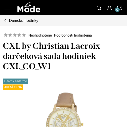
Prejsť
N
na
obsah
Dámske hodinky
K
Neohodnotené
Podrobnosti hodnotenia
CXL by Christian Lacroix
darčeková sada hodiniek
CXL_CO_W1
Darček zadarmo
AKČNÍ CENA