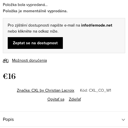
Položka bola vypredaná…
Položka je momentálně vyprodána.
Pro zjištění dostupnosti napište e-mail na
info@lemode.net
nebo klikněte na odkaz níže.
Zeptat se na dostupnost
Možnosti doručenia
€16
Jednotková
cena:
Značka:
CXL by Christian Lacroix
Kód:
CXL_CO_W1
Opýtať sa
Zdieľať
Popis