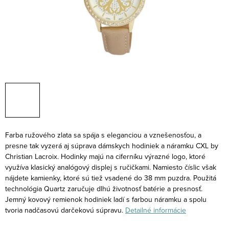
Farba ružového zlata sa spája s eleganciou a vznešenosťou, a
presne tak vyzerá aj súprava dámskych hodiniek a náramku CXL by
Christian Lacroix. Hodinky majú na ciferníku výrazné logo, ktoré
využíva klasický analógový displej s ručičkami. Namiesto číslic však
nájdete kamienky, ktoré sú tiež vsadené do 38 mm puzdra. Použitá
technológia Quartz zaručuje dlhú životnosť batérie a presnosť.
Jemný kovový remienok hodiniek ladí s farbou náramku a spolu
tvoria nadčasovú darčekovú súpravu.
Detailné informácie