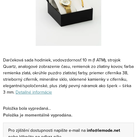
Darčeková sada hodiniek, vodovzdornosť 10 m (1 ATM), strojok
Quartz, analogové zobrazenie času, remienok zo zliatiny kovov, farba
remienka zlatá, okrúhle puzdro zlatistej farby, priemer ciferníka 38,
strieborný ciferník, minerálne sklo, sklenené kamienky v ciferníku,
elegantné/spoločenské, plus zlatý pevný náramok ako šperk – šírka
3 mm.
Detailné informácie
Položka bola vypredaná…
Položka je momentálně vyprodána.
Pro zjištění dostupnosti napište e-mail na
info@lemode.net
nebo klikněte na odkaz níže.