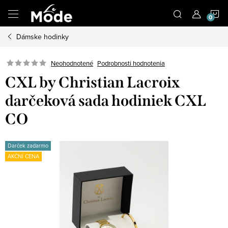
Prejsť
N
na
obsah
Dámske hodinky
K
Neohodnotené
Podrobnosti hodnotenia
CXL by Christian Lacroix
darčeková sada hodiniek CXL
CO
Darček zadarmo
AKČNÍ CENA