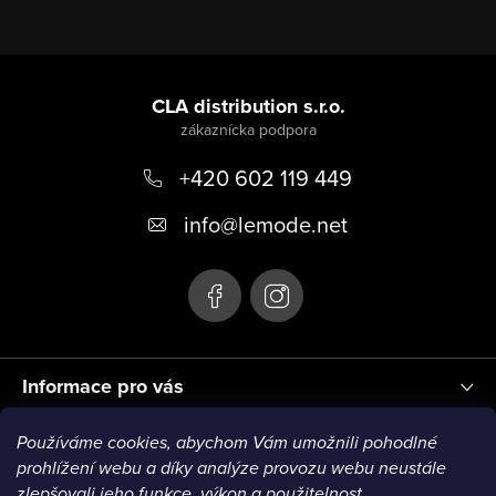
Z
á
CLA distribution s.r.o.
p
+420 602 119 449
ä
t
info
@
lemode.net
i
e
Informace pro vás
Používáme cookies, abychom Vám umožnili pohodlné
Blog
prohlížení webu a díky analýze provozu webu neustále
zlepšovali jeho funkce, výkon a použitelnost.