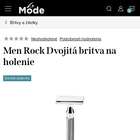
Prejsť
N
na
obsah
Břitvy a žiletky
K
Neohodnotené
Podrobnosti hodnotenia
Men Rock Dvojitá britva na
holenie
Darček zadarmo