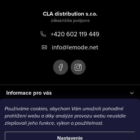
Z
á
CLA distribution s.r.o.
p
+420 602 119 449
ä
t
info
@
lemode.net
i
e
Informace pro vás
Používáme cookies, abychom Vám umožnili pohodlné
Blog
prohlížení webu a díky analýze provozu webu neustále
zlepšovali jeho funkce, výkon a použitelnost.
VISA1
VISA2
MC1
MC2
MC3
VISA3
MC4
Nastavenie