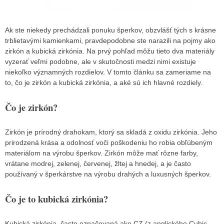
Ak ste niekedy prechádzali ponuku šperkov, obzvlášť tých s krásne
trblietavými kamienkami, pravdepodobne ste narazili na pojmy ako
zirkón a kubická zirkónia. Na prvý pohľad môžu tieto dva materiály
vyzerať veľmi podobne, ale v skutočnosti medzi nimi existuje
niekoľko významných rozdielov. V tomto článku sa zameriame na
to, čo je zirkón a kubická zirkónia, a aké sú ich hlavné rozdiely.
Čo je zirkón?
Zirkón je prírodný drahokam, ktorý sa skladá z oxidu zirkónia. Jeho
prirodzená krása a odolnosť voči poškodeniu ho robia obľúbeným
materiálom na výrobu šperkov. Zirkón môže mať rôzne farby,
vrátane modrej, zelenej, červenej, žltej a hnedej, a je často
používaný v šperkárstve na výrobu drahých a luxusných šperkov.
Čo je to kubická zirkónia?
Kubická zirkónia, často označovaná ako CZ (z anglického Cubic