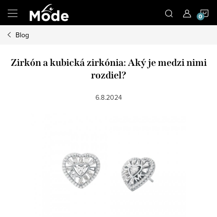
Prejsť
N
na
obsah
Blog
K
Zirkón a kubická zirkónia: Aký je medzi nimi
rozdiel?
6.8.2024