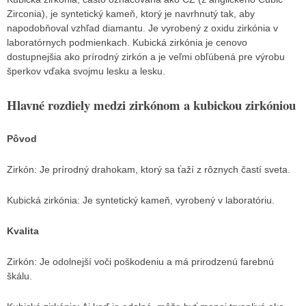
Zirconia), je syntetický kameň, ktorý je navrhnutý tak, aby
napodobňoval vzhľad diamantu. Je vyrobený z oxidu zirkónia v
laboratórnych podmienkach. Kubická zirkónia je cenovo
dostupnejšia ako prírodný zirkón a je veľmi obľúbená pre výrobu
šperkov vďaka svojmu lesku a lesku.
Hlavné rozdiely medzi zirkónom a kubickou zirkóniou
Pôvod
Zirkón: Je prírodný drahokam, ktorý sa ťaží z rôznych častí sveta.
Kubická zirkónia: Je syntetický kameň, vyrobený v laboratóriu.
Kvalita
Zirkón: Je odolnejší voči poškodeniu a má prirodzenú farebnú
škálu.