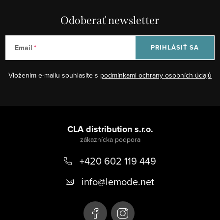
Odoberať newsletter
Email
PRIHLÁSIŤ SA
Vložením e-mailu souhlasíte s
podmínkami ochrany osobních údajů
Z
á
CLA distribution s.r.o.
p
+420 602 119 449
ä
t
info
@
lemode.net
i
e