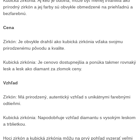
Kubická zirkónia: Aj keď je odolná, môže byť menej trvanlivá ako
prírodný zirkón a jej farby sú obvykle obmedzené na priehľadnú a
bezfarebnú.
Cena
Zirkón: Je obvykle drahší ako kubická zirkónia vďaka svojmu
prirodzenému pôvodu a kvalite.
Kubická zirkónia: Je cenovo dostupnejšia a ponúka takmer rovnaký
lesk a lesk ako diamant za zlomok ceny.
Vzhľad
Zirkón: Má prirodzený, autentický vzhľad s unikátnymi farebnými
odtieňmi.
Kubická zirkónia: Napodobňuje vzhľad diamantu s vysokým leskom
a trblietkou.
Hoci zirkón a kubická zirkónia môžu na prvý pohľad vyzerať veľmi