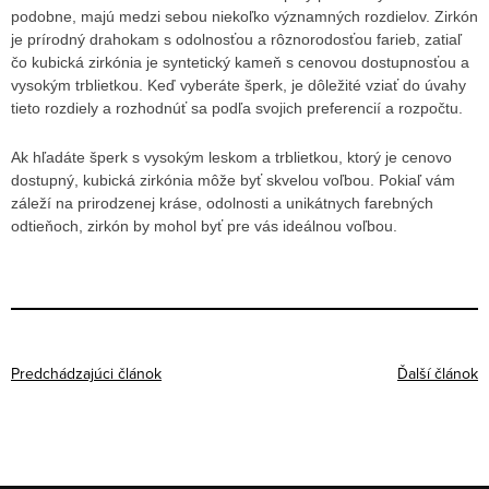
podobne, majú medzi sebou niekoľko významných rozdielov. Zirkón
je prírodný drahokam s odolnosťou a rôznorodosťou farieb, zatiaľ
čo kubická zirkónia je syntetický kameň s cenovou dostupnosťou a
vysokým trblietkou. Keď vyberáte šperk, je dôležité vziať do úvahy
tieto rozdiely a rozhodnúť sa podľa svojich preferencií a rozpočtu.
Ak hľadáte šperk s vysokým leskom a trblietkou, ktorý je cenovo
dostupný, kubická zirkónia môže byť skvelou voľbou. Pokiaľ vám
záleží na prirodzenej kráse, odolnosti a unikátnych farebných
odtieňoch, zirkón by mohol byť pre vás ideálnou voľbou.
Predchádzajúci článok
Ďalší článok