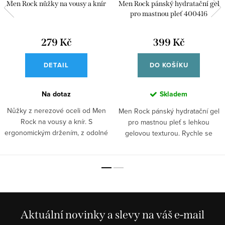
Men Rock nůžky na vousy a knír
Men Rock pánský hydratační gel
pro mastnou pleť 400416
279 Kč
399 Kč
DETAIL
DO KOŠÍKU
Na dotaz
Skladem
Nůžky z nerezové oceli od Men
Men Rock pánský hydratační gel
Rock na vousy a knír. S
pro mastnou pleť s lehkou
ergonomickým držením, z odolné
gelovou texturou. Rychle se
oceli.
vstřebává,...
Aktuální novinky a slevy na váš e-mail