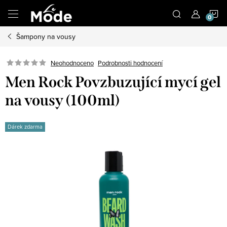
Přejít
N
na
obsah
Šampony na vousy
K
Neohodnoceno
Podrobnosti hodnocení
Men Rock Povzbuzující mycí gel
na vousy (100ml)
Dárek zdarma