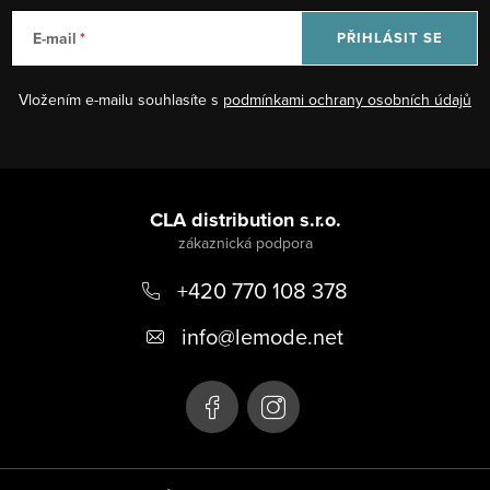
E-mail
PŘIHLÁSIT SE
Vložením e-mailu souhlasíte s
podmínkami ochrany osobních údajů
Z
á
CLA distribution s.r.o.
p
+420 770 108 378
a
t
info
@
lemode.net
í