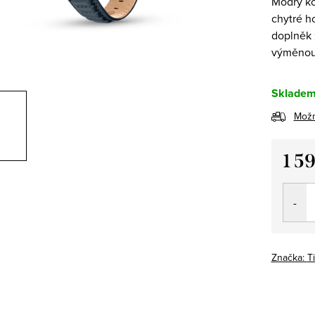
Modrý ko
chytré h
doplněk 
výměno
Sklade
Možn
1 5
Měrná
cena:
Značka:
T