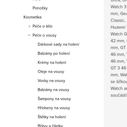
Watch 3
Ponožky
mm, Gear
Kosmetika
Classic
Péče o tělo
Huawei 
Watch G
Péče o vousy
42 mm, 
Dárkové sady na holení
mm, GT 
Balzámy po holení
46 mm, 
46 mm, 
Krémy na holení
GT 3 46
Oleje na vousy
mm, Wat
Vosky na vousy
se šířk
Watch an
Balzámy na vousy
součástí
Šampony na vousy
Hřebeny na vousy
Štětky na holení
Břitvy a žiletky