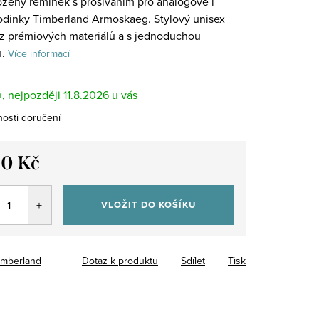
žený řemínek s prošíváním pro analogové i
odinky Timberland Armoskaeg. Stylový unisex
z prémiových materiálů a s jednoduchou
u.
Více informací
m
11.8.2026
osti doručení
90 Kč
VLOŽIT DO KOŠÍKU
imberland
Dotaz k produktu
Sdílet
Tisk