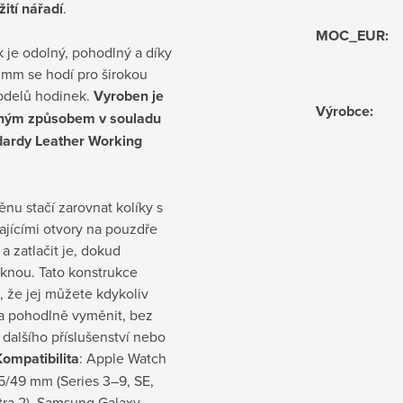
ití nářadí
.
MOC_EUR
:
 je odolný, pohodlný a díky
 mm se hodí pro širokou
odelů hodinek.
Vyroben je
Výrobce
:
lným způsobem v souladu
dardy Leather Working
nu stačí zarovnat kolíky s
ajícími otvory na pouzdře
a zatlačit je, dokud
knou. Tato konstrukce
e, že jej můžete kdykoliv
a pohodlně vyměnit, bez
 dalšího příslušenství nebo
Kompatibilita
: Apple Watch
5/49 mm (Series 3–9, SE,
ltra 2), Samsung Galaxy