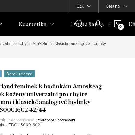
CZK
Čeština
NÁKU
Kosmetika
Druhá šance
Dá
KOŠÍ
zální pro chytré /45/49mm i klasické analogové hodinky
Dárek zdarma
rland řemínek k hodinkám Amoskeag
k kožený univerzální pro chytré
mm i klasické analogové hodinky
0001602 42/44
Neohodnoceno
Podrobnosti hodnocení
ktu:
TDOUS0001602