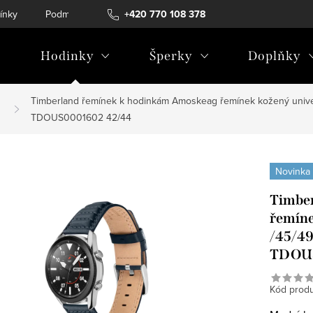
ínky
Podmínky ochrany osobních údajů
+420 770 108 378
Hodinky
Šperky
Doplňky
Timberland řemínek k hodinkám Amoskeag řemínek kožený univer
TDOUS0001602 42/44
Novinka
Timbe
řemíne
/45/49
TDOUS
Kód produ