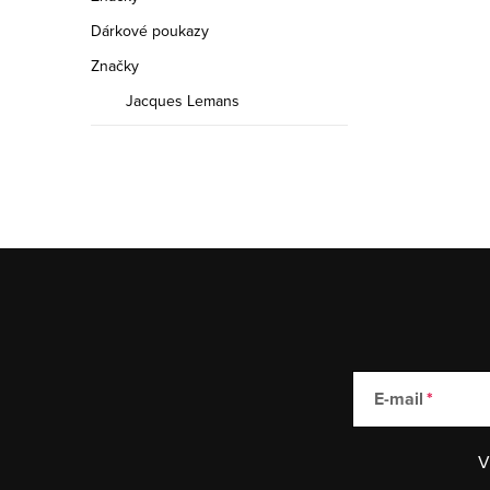
Dárkové poukazy
Značky
Jacques Lemans
E-mail
V