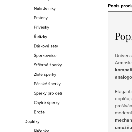
Popis prod
Náhrdelníky
Prsteny
Přívěsky
Pop
Řetízky
Dárkové sety
Univerz
Šperkovnice
Armoska
Stříbrné šperky
kompatib
Zlaté šperky
analogo
Pánské šperky
Elegant
Šperky pro děti
doplňuje
Chytré šperky
prošívá
Brože
moderní
mechani
Doplňky
umožňuj
Klíčenky