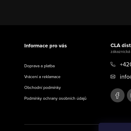
Z
á
CLA distr
Informace pro vás
p
a
+42
Doprava a platba
t
info
Vrácení a reklamace
í
Obchodní podmínky
Podmínky ochrany osobních údajů