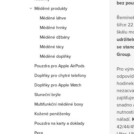
bez použ
Měděné produkty
Řemínek
Měděné láhve
šířce 22
Měděné hrnky
škálu m
Měděné džbány
udržite
se stan
Měděné tácy
Group
.
Měděné doplňky
Pouzdra pro Apple AirPods
Pro výmě
Doplňky pro chytré telefony
odpovíd
hodinek 
Doplňky pro Apple Watch
nezacva
Sluneční brýle
zajišťuj
Multifunkční měděné boxy
snadno 
nutnosti
Kožené peněženky
nářadí.
Pouzdra na karty a doklady
42/44/4
Pera
Ultra, U