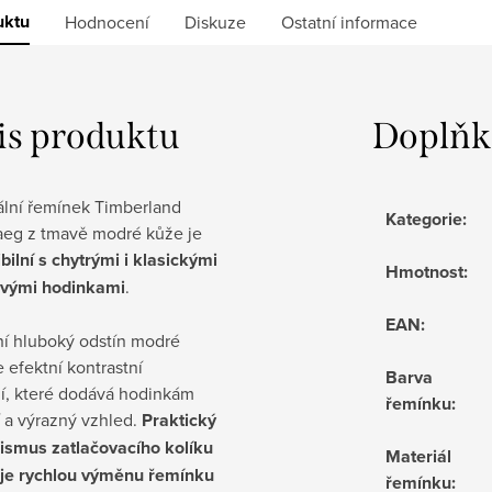
uktu
Hodnocení
Diskuze
Ostatní informace
is produktu
Doplňk
ální řemínek Timberland
Kategorie
:
eg z tmavě modré kůže je
ilní s chytrými i klasickými
Hmotnost
:
vými hodinkami
.
EAN
:
ní hluboký odstín modré
 efektní kontrastní
Barva
ní, které dodává hodinkám
řemínku
:
 a výrazný vzhled.
Praktický
smus zatlačovacího kolíku
Materiál
e rychlou výměnu řemínku
řemínku
: