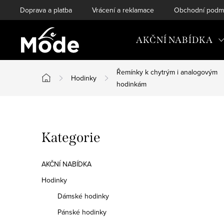
Přejít
Doprava a platba
Vrácení a reklamace
Obchodní podm
na
obsah
AKČNÍ NABÍDKA
Řemínky k chytrým i analogovým
Hodinky
Domů
hodinkám
P
Přeskočit
Kategorie
o
kategorie
s
AKČNÍ NABÍDKA
t
Hodinky
Dámské hodinky
r
Pánské hodinky
a