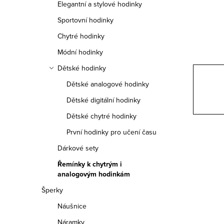
Elegantní a stylové hodinky
n
Sportovní hodinky
n
Chytré hodinky
í
Módní hodinky
Dětské hodinky
p
Dětské analogové hodinky
a
Dětské digitální hodinky
n
Dětské chytré hodinky
e
První hodinky pro učení času
Dárkové sety
l
Řemínky k chytrým i
analogovým hodinkám
Šperky
Náušnice
Náramky