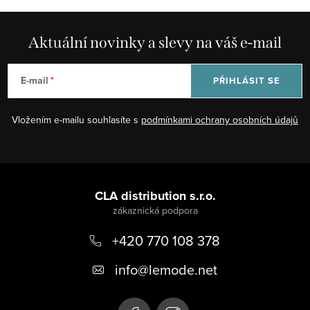
Aktuální novinky a slevy na váš e-mail
E-mail
PŘIHLÁSIT SE
Vložením e-mailu souhlasíte s
podmínkami ochrany osobních údajů
Z
á
CLA distribution s.r.o.
p
+420 770 108 378
a
t
info
@
lemode.net
í