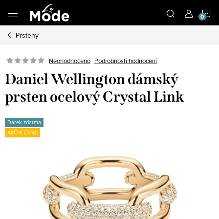
Přejít
N
na
obsah
Prsteny
K
Neohodnoceno
Podrobnosti hodnocení
Daniel Wellington dámský
prsten ocelový Crystal Link
Dárek zdarma
AKČNÍ CENA