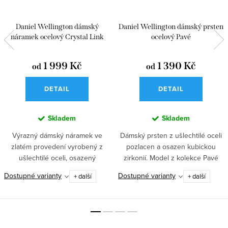
Daniel Wellington dámský
Daniel Wellington dámský prsten
náramek ocelový Crystal Link
ocelový Pavé
1 999 Kč
1 390 Kč
od
od
DETAIL
DETAIL
Skladem
Skladem
Výrazný dámský náramek ve
Dámský prsten z ušlechtilé oceli
zlatém provedení vyrobený z
pozlacen a osazen kubickou
ušlechtilé oceli, osazený
zirkonií. Model z kolekce Pavé
kubickou...
od...
Dostupné varianty
Dostupné varianty
+ další
+ další