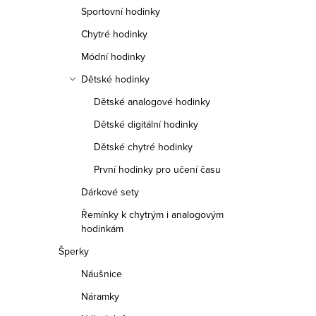
n
Sportovní hodinky
n
Chytré hodinky
í
Módní hodinky
Dětské hodinky
p
Dětské analogové hodinky
a
Dětské digitální hodinky
n
Dětské chytré hodinky
e
První hodinky pro učení času
Dárkové sety
l
Řemínky k chytrým i analogovým
hodinkám
Šperky
Náušnice
Náramky