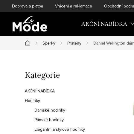
Přejít
Doprava a platba
Vrácení a reklamace
Obchodní podm
na
obsah
AKČNÍ NABÍDKA
Šperky
Prsteny
Daniel Wellington d
Domů
P
Přeskočit
Kategorie
o
kategorie
s
AKČNÍ NABÍDKA
t
Hodinky
Dámské hodinky
r
Pánské hodinky
a
Elegantní a stylové hodinky