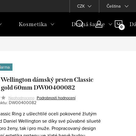
CZK
Čeština
NÁKU
Kosmetika
Druhá šance
Dá
KOŠÍ
darma
 Wellington dámský prsten Classic
w gold 60mm DW00400082
Neohodnoceno
Podrobnosti hodnocení
ktu:
DW00400082
lassic Ring z ušlechtilé oceli pokovené žlutým
d Daniel Wellington se díky své půvabné siluetě
 pro ženy, tak i pro muže. Propracovaný design
tní estetika prstenu ve zlaté barvě budou