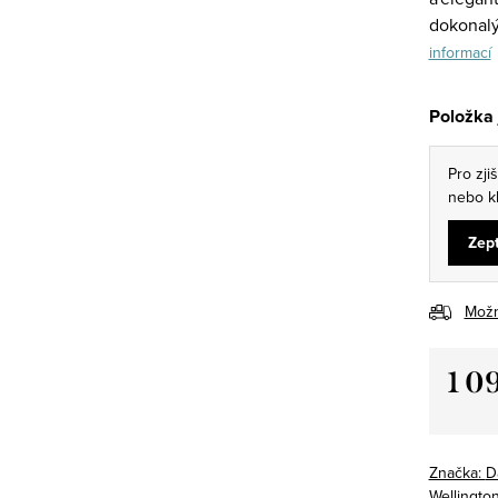
dokonalý
informací
Položka
Pro zji
nebo kl
Zept
Možn
1 0
Měrná
cena:
Značka:
D
Wellingto