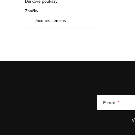
Dárkové poukazy
Značky
Jacques Lemans
E-mail
V