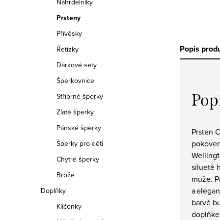
Náhrdelníky
Prsteny
Přívěsky
Popis prod
Řetízky
Dárkové sety
Šperkovnice
Pop
Stříbrné šperky
Zlaté šperky
Pánské šperky
Prsten C
pokoven
Šperky pro děti
Welling
Chytré šperky
siluetě h
Brože
muže. P
a elegan
Doplňky
barvě b
Klíčenky
doplňkem