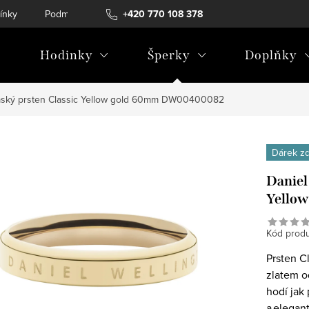
ínky
Podmínky ochrany osobních údajů
+420 770 108 378
Hodinky
Šperky
Doplňky
ámský prsten Classic Yellow gold 60mm DW00400082
Dárek z
Daniel
Yello
Kód produ
Prsten C
zlatem o
hodí jak
a elegan