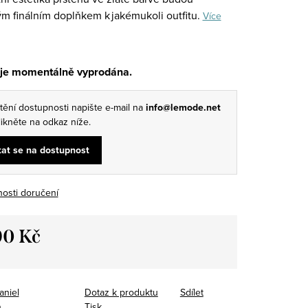
m finálním doplňkem k jakémukoli outfitu.
Více
 je momentálně vyprodána.
štění dostupnosti napište e-mail na
info@lemode.net
ikněte na odkaz níže.
at se na dostupnost
osti doručení
90 Kč
aniel
Dotaz k produktu
Sdílet
n
Tisk