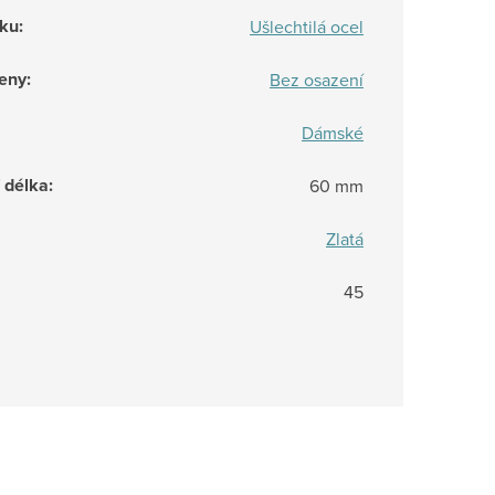
rku
:
Ušlechtilá ocel
eny
:
Bez osazení
Dámské
/ délka
:
60 mm
Zlatá
45