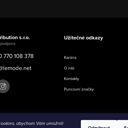
ibution s.r.o.
Užitečné odkazy
0 770 108 378
Kariéra
@
lemode.net
O nás
Kontakty
Puncovní značky
cookies, abychom Vám umožnili
Odmítnout
S