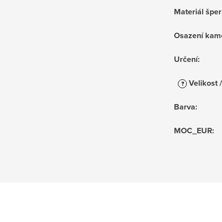
Materiál špe
Osazení kam
Určení
:
Velikost 
?
Barva
:
MOC_EUR
: