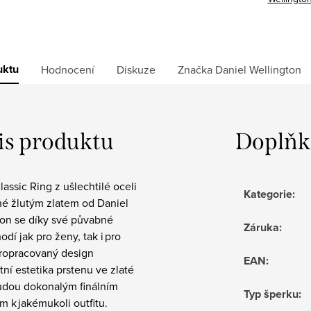
uktu
Hodnocení
Diskuze
Značka
Daniel Wellington
is produktu
Doplňk
lassic Ring z ušlechtilé oceli
Kategorie
:
é žlutým zlatem od Daniel
ton se díky své půvabné
Záruka
:
odí jak pro ženy, tak i pro
ropracovaný design
EAN
:
tní estetika prstenu ve zlaté
udou dokonalým finálním
Typ šperku
:
 k jakémukoli outfitu.