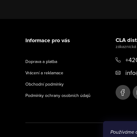
Z
á
CLA distr
Informace pro vás
p
a
+42
Doprava a platba
t
info
Vrácení a reklamace
í
Obchodní podmínky
Podmínky ochrany osobních údajů
Používáme 