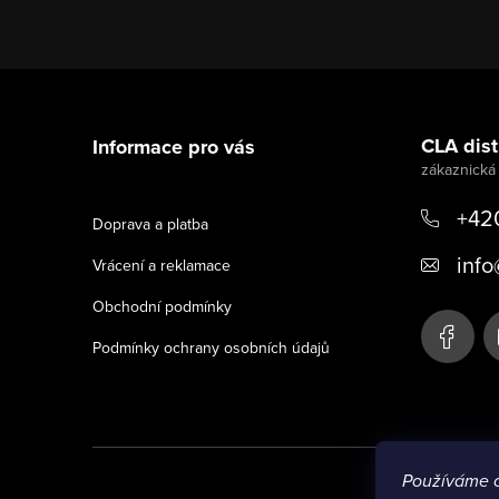
Z
á
CLA distr
Informace pro vás
p
a
+42
Doprava a platba
t
info
Vrácení a reklamace
í
Obchodní podmínky
Podmínky ochrany osobních údajů
Používáme 