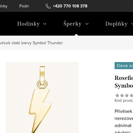
ínky
Podmínky ochrany osobních údajů
+420 770 108 378
Hodinky
Šperky
Doplňky
ívěsek zlaté barvy Symbol Thunder
Dárek z
Rosefi
Symbo
Kód produ
Přívěsek
nerezové
odnímat 
náušnic, 