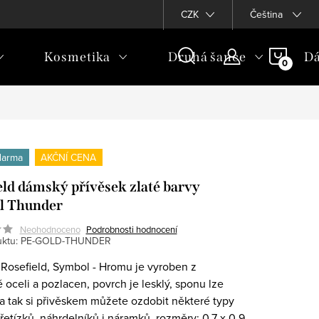
CZK
Čeština
NÁKU
Kosmetika
Druhá šance
Dá
KOŠÍ
darma
AKČNÍ CENA
eld dámský přívěsek zlaté barvy
l Thunder
Neohodnoceno
Podrobnosti hodnocení
ktu:
PE-GOLD-THUNDER
 Rosefield, Symbol - Hromu je vyroben z
 oceli a pozlacen, povrch je lesklý, sponu lze
a tak si přivěskem můžete ozdobit některé typy
řetízků, náhrdelníků i náramků, rozměry: 0.7 x 0.9