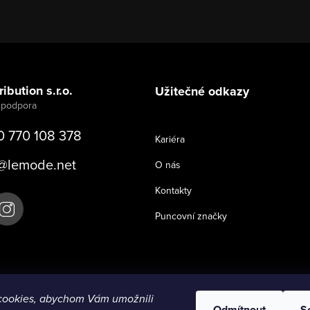
ibution s.r.o.
Užitečné odkazy
0 770 108 378
Kariéra
@
lemode.net
O nás
Kontakty
Puncovní značky
cookies, abychom Vám umožnili
Odmítnout
S