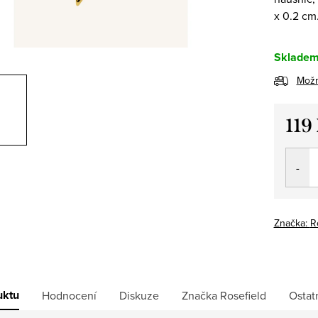
x 0.2 cm
Sklade
Možn
119
Měrná
cena:
Značka:
R
uktu
Hodnocení
Diskuze
Značka
Rosefield
Ostat