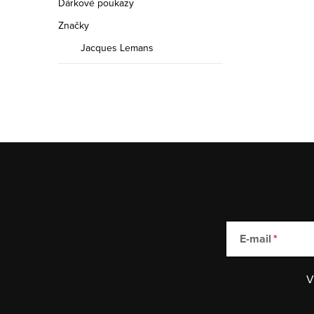
Dárkové poukazy
Značky
Jacques Lemans
E-mail
V