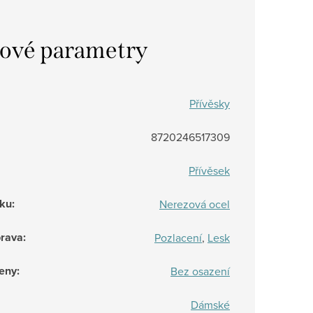
ové parametry
Přívěsky
8720246517309
Přívěsek
rku
:
Nerezová ocel
prava
:
Pozlacení
,
Lesk
eny
:
Bez osazení
Dámské