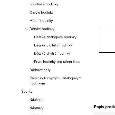
n
Sportovní hodinky
n
Chytré hodinky
í
Módní hodinky
Dětské hodinky
p
Dětské analogové hodinky
a
Dětské digitální hodinky
n
Dětské chytré hodinky
e
První hodinky pro učení času
Dárkové sety
l
Řemínky k chytrým i analogovým
hodinkám
Šperky
Náušnice
Popis prod
Náramky