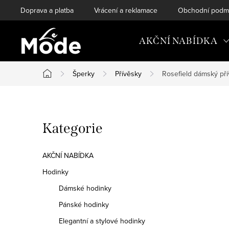
Přejít
Doprava a platba
Vrácení a reklamace
Obchodní podm
na
obsah
AKČNÍ NABÍDKA
Šperky
Přívěsky
Rosefield dámský př
Domů
P
Přeskočit
Kategorie
o
kategorie
s
AKČNÍ NABÍDKA
t
Hodinky
Dámské hodinky
r
Pánské hodinky
a
Elegantní a stylové hodinky