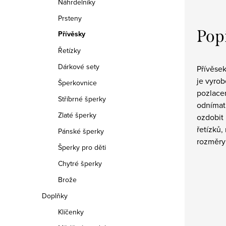
Náhrdelníky
Prsteny
Pop
Přívěsky
Řetízky
Dárkové sety
Přívěse
je vyrob
Šperkovnice
pozlacen
Stříbrné šperky
odnímat
Zlaté šperky
ozdobit 
řetízků,
Pánské šperky
rozměry:
Šperky pro děti
Chytré šperky
Brože
Doplňky
Klíčenky