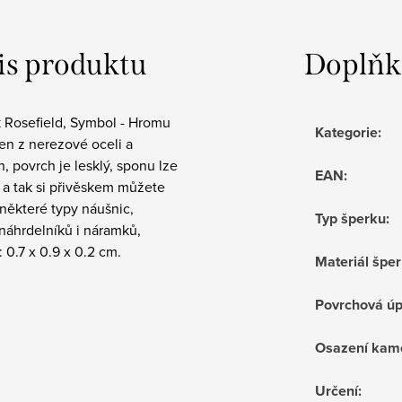
is produktu
Doplňk
k Rosefield, Symbol - Hromu
Kategorie
:
en z nerezové oceli a
, povrch je lesklý, sponu lze
EAN
:
 a tak si přivěskem můžete
některé typy náušnic,
Typ šperku
:
 náhrdelníků i náramků,
 0.7 x 0.9 x 0.2 cm.
Materiál špe
Povrchová ú
Osazení kam
Určení
: