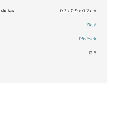
/ délka
:
0.7 x 0.9 x 0.2 cm
Zlatá
Přívěsek
12,5