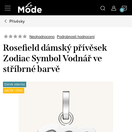
Přejít
N
na
obsah
Přívěsky
K
Neohodnoceno
Podrobnosti hodnocení
Rosefield dámský přívěsek
Zodiac Symbol Vodnář ve
stříbrné barvě
Dárek zdarma
AKČNÍ CENA