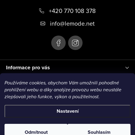
p
+420 770 108 378
a
t
info
@
lemode.net
í
Informace pro vás
Používáme cookies, abychom Vám umožnili pohodlné
Blog
prohlížení webu a díky analýze provozu webu neustále
zlepšovali jeho funkce, výkon a použitelnost.
Nastavení
Copyright 2026
Le Mode
. Všechna práva vyhrazena.
Odmítnout
Souhlasím