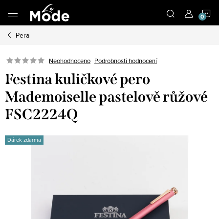
Přejít
N
na
obsah
Pera
K
Neohodnoceno
Podrobnosti hodnocení
Festina kuličkové pero
Mademoiselle pastelově růžové
FSC2224Q
Dárek zdarma