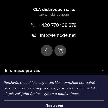
Z
á
CLA distribution s.r.o.
p
+420 770 108 378
a
t
info
@
lemode.net
í
Informace pro vás
Používáme cookies, abychom Vám umožnili pohodlné
Blog
prohlížení webu a díky analýze provozu webu neustále
zlepšovali jeho funkce, výkon a použitelnost.
Nastavení