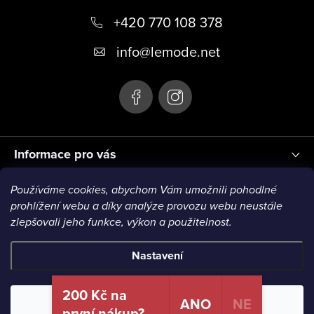
p
+420 770 108 378
a
t
info
@
lemode.net
í
Informace pro vás
Používáme cookies, abychom Vám umožnili pohodlné
Blog
prohlížení webu a díky analýze provozu webu neustále
zlepšovali jeho funkce, výkon a použitelnost.
Nastavení
Copyright 2026
Le Mode
. Všechna práva vyhrazena.
200 Kč na
ANO
NE
Odmítnout
Souhlasím
první nákup?