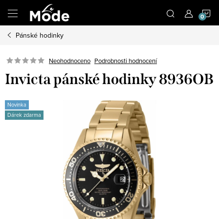
Přejít
N
na
obsah
Pánské hodinky
K
Neohodnoceno
Podrobnosti hodnocení
Invicta pánské hodinky 8936OB
Novinka
Dárek zdarma