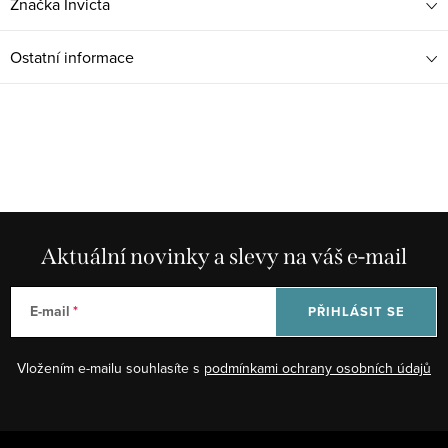
Značka
Invicta
Ostatní informace
Aktuální novinky a slevy na váš e-mail
E-mail
PŘIHLÁSIT SE
Vložením e-mailu souhlasíte s
podmínkami ochrany osobních údajů
Z