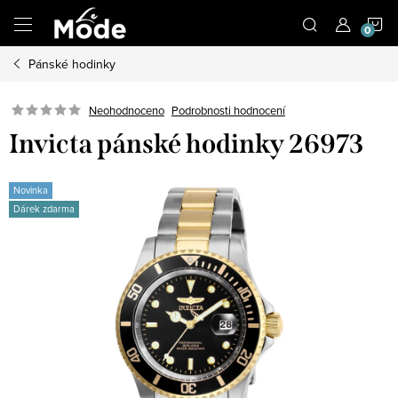
Přejít
N
na
obsah
Pánské hodinky
K
Neohodnoceno
Podrobnosti hodnocení
Invicta pánské hodinky 26973
Novinka
Dárek zdarma