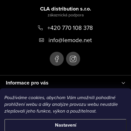
á
CLA distribution s.r.o.
p
+420 770 108 378
a
t
info
@
lemode.net
í
Informace pro vás
Používáme cookies, abychom Vám umožnili pohodlné
Blog
prohlížení webu a díky analýze provozu webu neustále
zlepšovali jeho funkce, výkon a použitelnost.
Nastavení