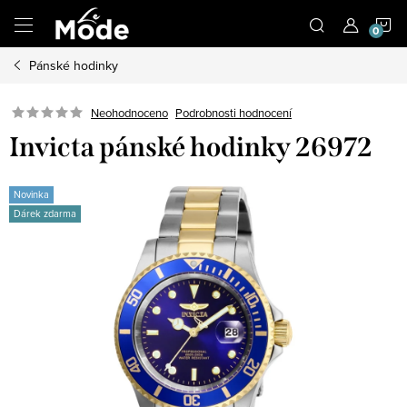
Přejít
N
na
obsah
Pánské hodinky
K
Neohodnoceno
Podrobnosti hodnocení
Invicta pánské hodinky 26972
Novinka
Dárek zdarma