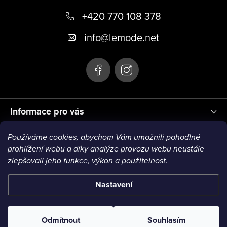
p
+420 770 108 378
a
t
info
@
lemode.net
í
Informace pro vás
Používáme cookies, abychom Vám umožnili pohodlné
Blog
prohlížení webu a díky analýze provozu webu neustále
zlepšovali jeho funkce, výkon a použitelnost.
Nastavení
Copyright 2026
Le Mode
. Všechna práva vyhrazena.
Odmítnout
Souhlasím