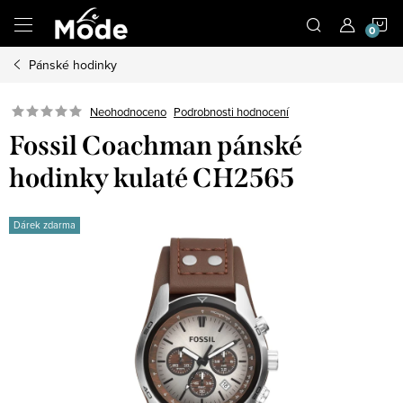
Přejít
N
na
obsah
Pánské hodinky
K
Neohodnoceno
Podrobnosti hodnocení
Fossil Coachman pánské
hodinky kulaté CH2565
Dárek zdarma