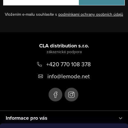
Vložením e-mailu souhlasíte s
podmínkami ochrany osobních údajů
Z
á
CLA distribution s.r.o.
p
+420 770 108 378
a
t
info
@
lemode.net
í
Informace pro vás