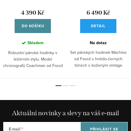
FS5251SET
4 390 Kč
6 490 Kč
DO KOŠÍKU
DETAIL
Skladem
Na dotaz
Set pánských hodinek Machine
Robustní pánské hodinky v
od Fossil v hnědo-černých
ležérním stylu. Model
tónech s koženým vintage
chronografů Coachman od Fossil
řemínkem a...
s modrým...
Aktuální novinky a slevy na váš e-mail
E-mail
PŘIHLÁSIT SE