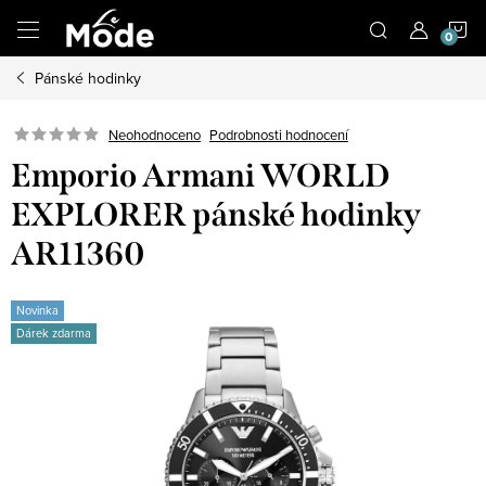
Přejít
N
na
obsah
Pánské hodinky
K
Neohodnoceno
Podrobnosti hodnocení
Emporio Armani WORLD
EXPLORER pánské hodinky
AR11360
Novinka
Dárek zdarma