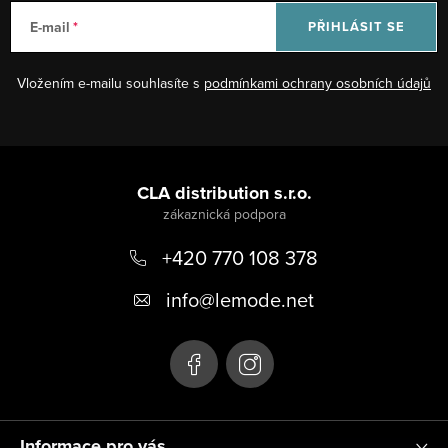
E-mail
PŘIHLÁSIT SE
Vložením e-mailu souhlasíte s
podmínkami ochrany osobních údajů
Z
á
CLA distribution s.r.o.
p
+420 770 108 378
a
t
info
@
lemode.net
í
Informace pro vás