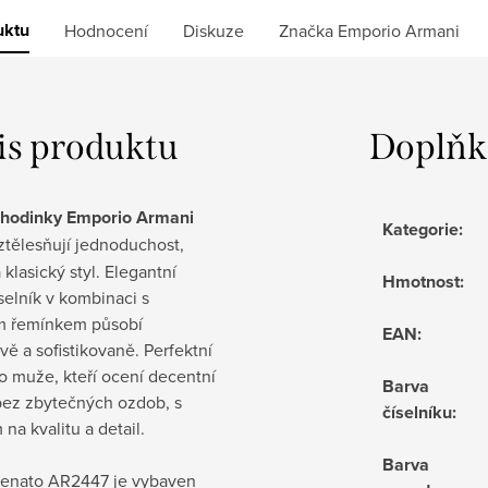
uktu
Hodnocení
Diskuze
Značka
Emporio Armani
is produktu
Doplňk
hodinky Emporio Armani
Kategorie
:
ztělesňují jednoduchost,
a klasický styl. Elegantní
Hmotnost
:
selník v kombinaci s
 řemínkem působí
EAN
:
ě a sofistikovaně. Perfektní
o muže, kteří ocení decentní
Barva
bez zbytečných ozdob, s
číselníku
:
na kvalitu a detail.
Barva
enato AR2447 je vybaven