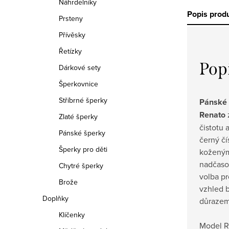
Náhrdelníky
Popis prod
Prsteny
Přívěsky
Řetízky
Pop
Dárkové sety
Šperkovnice
Stříbrné šperky
Pánské 
Renato
Zlaté šperky
čistotu 
Pánské šperky
černý čí
Šperky pro děti
koženým
nadčasov
Chytré šperky
volba pr
Brože
vzhled 
Doplňky
důrazem 
Klíčenky
Model R