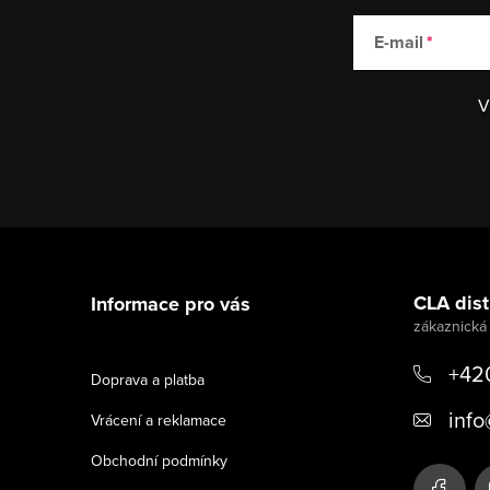
E-mail
V
Z
á
CLA distr
Informace pro vás
p
a
+42
Doprava a platba
t
info
Vrácení a reklamace
í
Obchodní podmínky