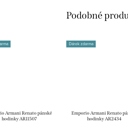
arma
Dárek zdarma
io Armani Renato pánské
Emporio Armani Renato pá
hodinky AR11507
hodinky AR2434