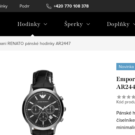
ínky
Podmínky ochrany osobních údajů
+420 770 108 378
Hodinky
Šperky
Doplňky
mani RENATO pánské hodinky AR2447
Novinka
Empor
AR244
Kód produ
Pánské h
číselník
minimali