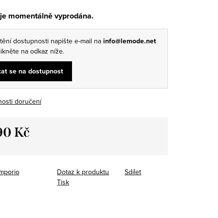
 je momentálně vyprodána.
štění dostupnosti napište e-mail na
info@lemode.net
ikněte na odkaz níže.
at se na dostupnost
osti doručení
90 Kč
mporio
Dotaz k produktu
Sdílet
Tisk