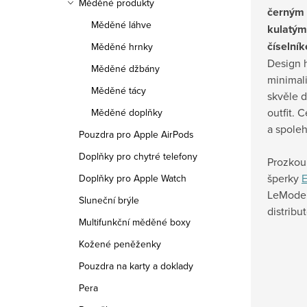
Měděné produkty
černým
Měděné láhve
kulatým
číselní
Měděné hrnky
Design 
Měděné džbány
minimali
Měděné tácy
skvěle d
outfit. 
Měděné doplňky
a spoleh
Pouzdra pro Apple AirPods
Doplňky pro chytré telefony
Prozkoum
šperky
E
Doplňky pro Apple Watch
LeMode.
Sluneční brýle
distribu
Multifunkční měděné boxy
Kožené peněženky
Pouzdra na karty a doklady
Pera