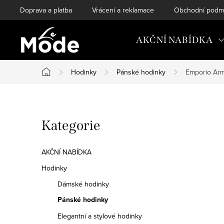
Přejít
Doprava a platba
Vrácení a reklamace
Obchodní podm
na
obsah
AKČNÍ NABÍDKA
Hodinky
Pánské hodinky
Emporio Ar
Domů
P
Přeskočit
Kategorie
o
kategorie
s
AKČNÍ NABÍDKA
t
Hodinky
Dámské hodinky
r
Pánské hodinky
a
Elegantní a stylové hodinky