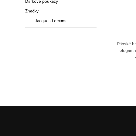
Dárkové poukazy
Značky
Jacques Lemans
Pánské ho
elegantn