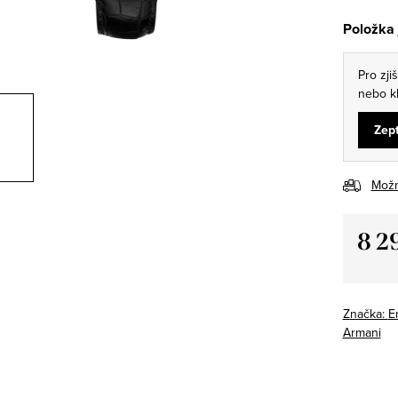
Položka
Pro zji
nebo kl
Zept
Možn
8 2
Měrná
cena:
Značka:
E
Armani