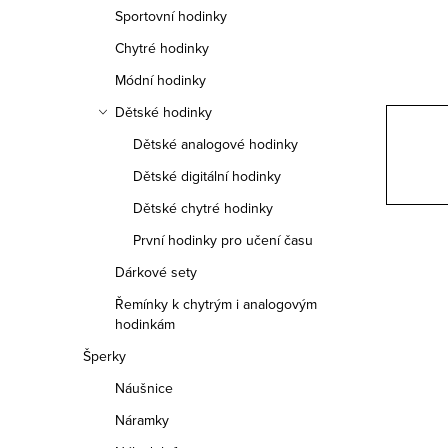
n
Sportovní hodinky
n
Chytré hodinky
í
Módní hodinky
Dětské hodinky
p
Dětské analogové hodinky
a
Dětské digitální hodinky
n
Dětské chytré hodinky
e
První hodinky pro učení času
Dárkové sety
l
Řemínky k chytrým i analogovým
hodinkám
Šperky
Náušnice
Náramky