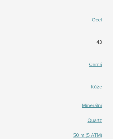
Ocel
43
Černá
Kůže
Minerální
Quartz
50 m (5 ATM)