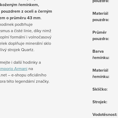
pouzdra
:
 koženým řemínkem,
 pouzdrem z oceli a černým
Materiál
kem o průměru 43 mm
.
pouzdra
:
hodinek podtrhuje
smus a čisté linie, díky nimž
Průměr
oplní formální i volnočasový
pouzdra
:
Celek doplňuje minerální sklo
livý strojek Quartz.
Barva
řemínku
:
ejte i další hodinky a
mporio Armani
na
Materiál
net – e-shopu oficiálního
řemínku
:
tora této legendární značky.
Sklíčko
:
Strojek
:
Vodotěsnost
: