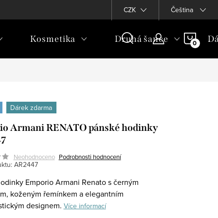
CZK
Čeština
NÁKU
Kosmetika
Druhá šance
Dá
KOŠÍ
Dárek zdarma
io Armani RENATO pánské hodinky
7
Neohodnoceno
Podrobnosti hodnocení
ktu:
AR2447
odinky Emporio Armani Renato s černým
em, koženým řemínkem a elegantním
stickým designem.
Více informací