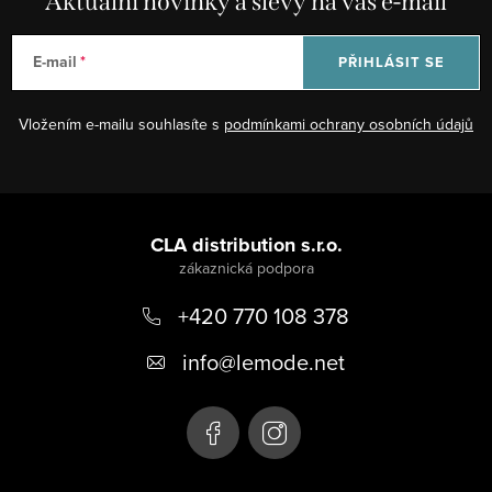
Aktuální novinky a slevy na váš e-mail
E-mail
PŘIHLÁSIT SE
Vložením e-mailu souhlasíte s
podmínkami ochrany osobních údajů
Z
á
CLA distribution s.r.o.
p
+420 770 108 378
a
t
info
@
lemode.net
í