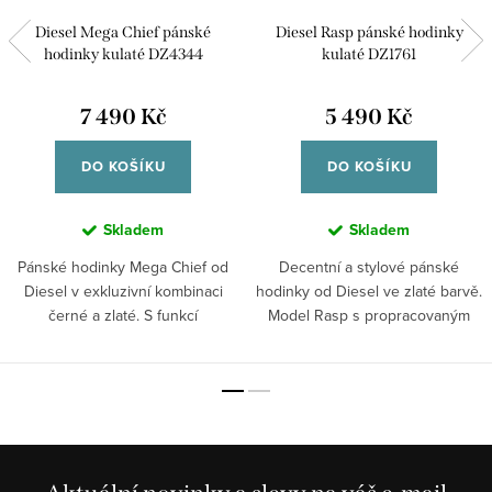
Diesel Mega Chief pánské
Diesel Rasp pánské hodinky
hodinky kulaté DZ4344
kulaté DZ1761
7 490 Kč
5 490 Kč
DO KOŠÍKU
DO KOŠÍKU
Skladem
Skladem
Pánské hodinky Mega Chief od
Decentní a stylové pánské
Diesel v exkluzivní kombinaci
hodinky od Diesel ve zlaté barvě.
černé a zlaté. S funkcí
Model Rasp s propracovaným
chronografu a...
číselníkem...