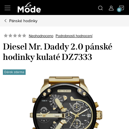
Přejít
N
na
obsah
Pánské hodinky
K
Neohodnoceno
Podrobnosti hodnocení
Diesel Mr. Daddy 2.0 pánské
hodinky kulaté DZ7333
Dárek zdarma