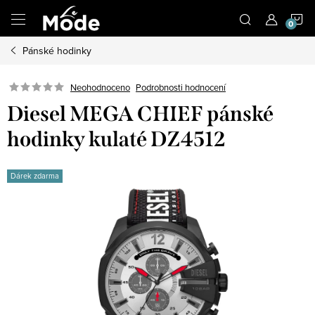
Přejít
N
na
obsah
Pánské hodinky
K
Neohodnoceno
Podrobnosti hodnocení
Diesel MEGA CHIEF pánské
hodinky kulaté DZ4512
Dárek zdarma