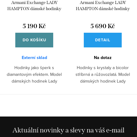
Armani Exchange LADY
Armani Exchange LADY
HAMPTON dámské hodinky
HAMPTON dámské hodinky
kulaté AX5215
kulaté AX5258
5 190 Kč
5 690 Kč
DO KOŠÍKU
DETAIL
Externí sklad
Na dotaz
Hodinky jako šperk s
Hodinky s krystaly a bicolor
diamantovým efektem. Model
stříbrná a růžovozlatá. Model
dámských hodinek Lady
dámských hodinek Lady
Hampton od Armani Exchange...
Hampton od...
Aktuální novinky a slevy na váš e-mail