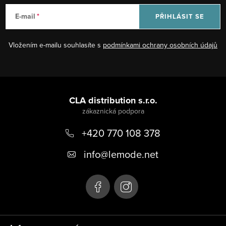
E-mail
PŘIHLÁSIT SE
Vložením e-mailu souhlasíte s
podmínkami ochrany osobních údajů
Z
á
CLA distribution s.r.o.
p
+420 770 108 378
a
t
info
@
lemode.net
í