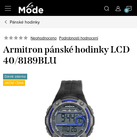
Přejít
N
na
obsah
Pánské hodinky
K
Neohodnoceno
Podrobnosti hodnocení
Armitron pánské hodinky LCD
40/8189BLU
Dárek zdarma
AKČNÍ CENA