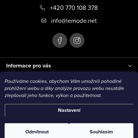
+420 770 108 378
a
t
info
@
lemode.net
í
Informace pro vás
Používáme cookies, abychom Vám umožnili pohodlné
Blog
prohlížení webu a díky analýze provozu webu neustále
zlepšovali jeho funkce, výkon a použitelnost.
Nastavení
Copyright 2026
Le Mode
. Všechna práva vyhrazena.
200 Kč na
ANO
NE
Odmítnout
Souhlasím
první nákup?
Vytvořil Shoptet