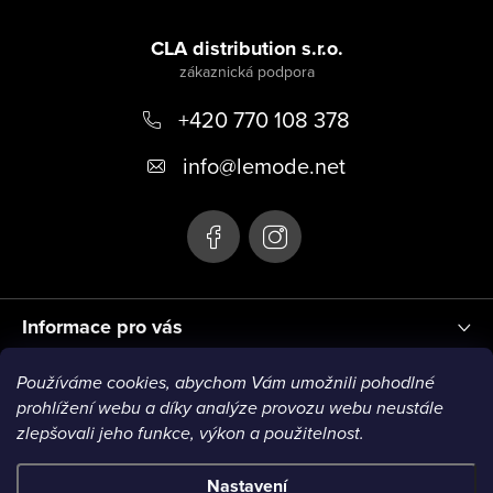
Z
á
CLA distribution s.r.o.
p
+420 770 108 378
a
t
info
@
lemode.net
í
Informace pro vás
Používáme cookies, abychom Vám umožnili pohodlné
Blog
prohlížení webu a díky analýze provozu webu neustále
zlepšovali jeho funkce, výkon a použitelnost.
Nastavení