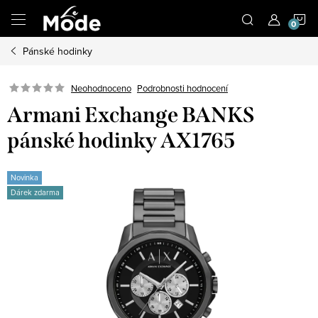
Přejít
N
na
obsah
Pánské hodinky
K
Neohodnoceno
Podrobnosti hodnocení
Armani Exchange BANKS
pánské hodinky AX1765
Novinka
Dárek zdarma