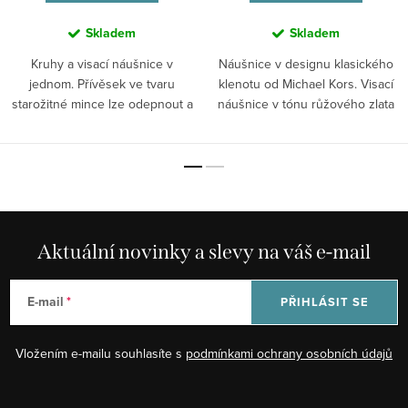
Skladem
Skladem
Kruhy a visací náušnice v
Náušnice v designu klasického
jednom. Přívěsek ve tvaru
klenotu od Michael Kors. Visací
starožitné mince lze odepnout a
náušnice v tónu růžového zlata
vzniknou...
se...
Aktuální novinky a slevy na váš e-mail
E-mail
PŘIHLÁSIT SE
Vložením e-mailu souhlasíte s
podmínkami ochrany osobních údajů