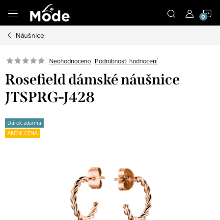
Přejít
N
na
obsah
Náušnice
K
Neohodnoceno
Podrobnosti hodnocení
Rosefield dámské náušnice
JTSPRG-J428
Dárek zdarma
AKČNÍ CENA