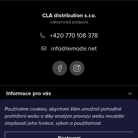
Z
á
CLA distribution s.r.o.
p
+420 770 108 378
a
t
info
@
lemode.net
í
Informace pro vás
Používáme cookies, abychom Vám umožnili pohodlné
Blog
prohlížení webu a díky analýze provozu webu neustále
zlepšovali jeho funkce, výkon a použitelnost.
Nastavení