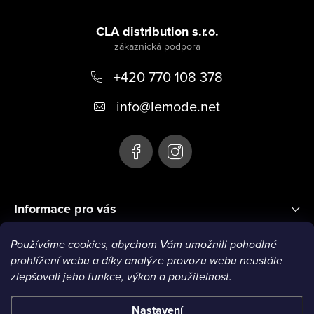
Z
á
CLA distribution s.r.o.
p
+420 770 108 378
a
t
info
@
lemode.net
í
Informace pro vás
Používáme cookies, abychom Vám umožnili pohodlné
Blog
prohlížení webu a díky analýze provozu webu neustále
zlepšovali jeho funkce, výkon a použitelnost.
Nastavení