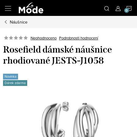
Přejít
N
na
obsah
Náušnice
K
Neohodnoceno
Podrobnosti hodnocení
Rosefield dámské náušnice
rhodiované JESTS-J1058
Novinka
Dárek zdarma