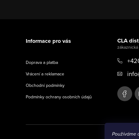
Z
á
CLA distr
Informace pro vás
p
a
+42
Doprava a platba
t
info
Vrácení a reklamace
í
Obchodní podmínky
Podmínky ochrany osobních údajů
Používáme 