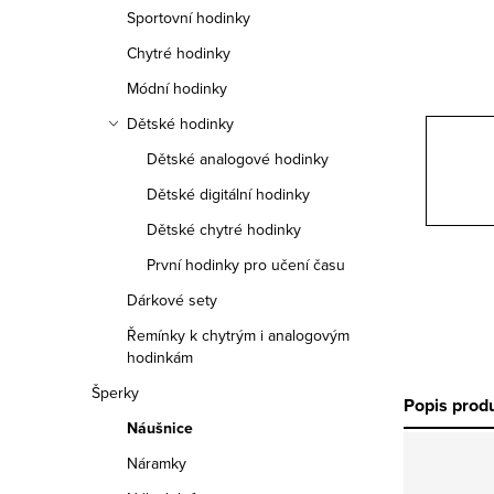
n
Sportovní hodinky
n
Chytré hodinky
í
Módní hodinky
Dětské hodinky
p
Dětské analogové hodinky
a
Dětské digitální hodinky
n
Dětské chytré hodinky
e
První hodinky pro učení času
Dárkové sety
l
Řemínky k chytrým i analogovým
hodinkám
Šperky
Popis prod
Náušnice
Náramky