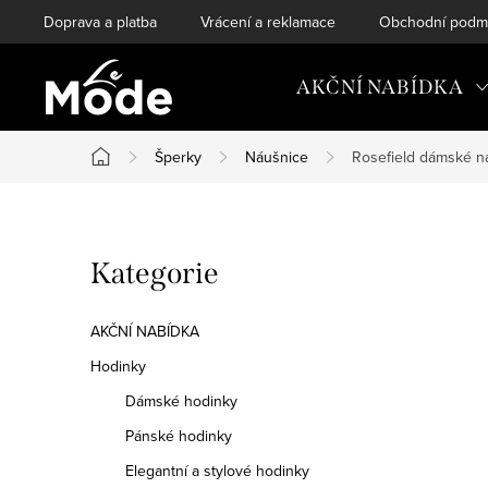
Přejít
Doprava a platba
Vrácení a reklamace
Obchodní podm
na
obsah
AKČNÍ NABÍDKA
Šperky
Náušnice
Rosefield dámské n
Domů
P
Přeskočit
Kategorie
o
kategorie
s
AKČNÍ NABÍDKA
t
Hodinky
Dámské hodinky
r
Pánské hodinky
a
Elegantní a stylové hodinky