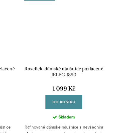
zlacené
Rosefield dámské náušnice pozlacené
JELEG-J890
1 099 Kč
DO KOŠÍKU
Skladem
ušnice
Rafinované dámské náušnice s nevšedním