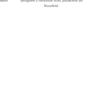
latém
designem z nerezové oceli, pozlacené od
Rosefield.