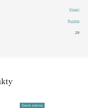
Visací
Puzeta
29
Dárek zdarma