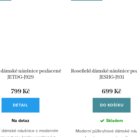
d dámské náušnice pozlacené
Rosefield dámské náušnice po
JETDG-J929
JESHG-J931
799 Kč
699 Kč
DETAIL
DO KOŠÍKU
Na dotaz
Skladem
í dámské náušnice s moderním
Moderní půlkruhové dámské ná