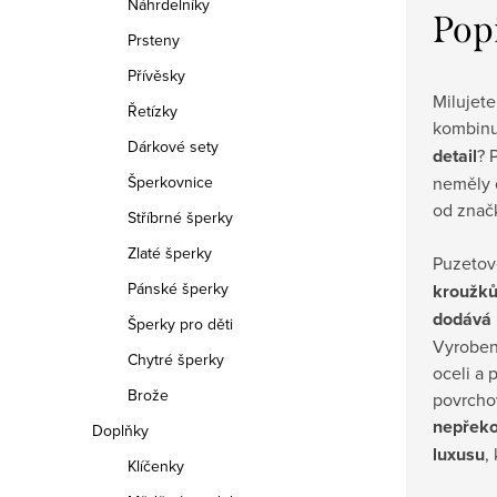
Náhrdelníky
Pop
Prsteny
Přívěsky
Milujete
Řetízky
kombinu
Dárkové sety
detail
? 
neměly 
Šperkovnice
od značk
Stříbrné šperky
Zlaté šperky
Puzetov
Pánské šperky
kroužků
dodává 
Šperky pro děti
Vyrobeny
Chytré šperky
oceli a 
Brože
povrcho
nepřeko
Doplňky
luxusu
,
Klíčenky