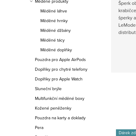
Měděné produkty
Šperk ob
krabičce
Měděné láhve
šperky 
Měděné hrnky
LeMode.
Měděné džbány
distribu
Měděné tácy
Měděné doplňky
Pouzdra pro Apple AirPods
Doplňky pro chytré telefony
Doplňky pro Apple Watch
Sluneční brýle
Multifunkční měděné boxy
Kožené peněženky
Pouzdra na karty a doklady
Pera
Dárek zd