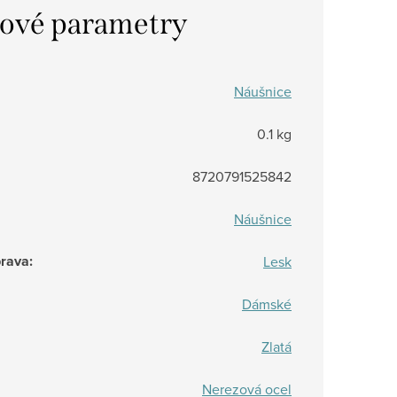
ové parametry
Náušnice
0.1 kg
8720791525842
Náušnice
prava
:
Lesk
Dámské
Zlatá
Nerezová ocel