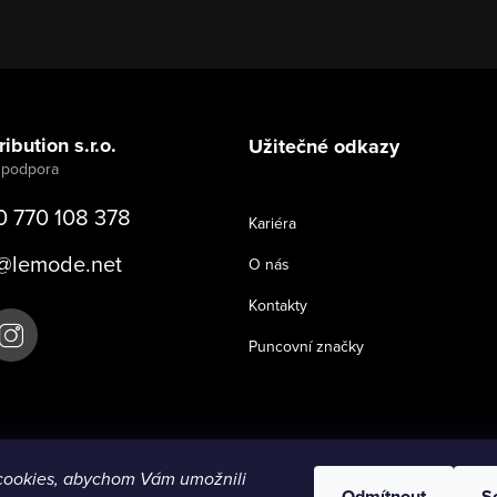
ibution s.r.o.
Užitečné odkazy
0 770 108 378
Kariéra
@
lemode.net
O nás
Kontakty
Puncovní značky
cookies, abychom Vám umožnili
Odmítnout
S