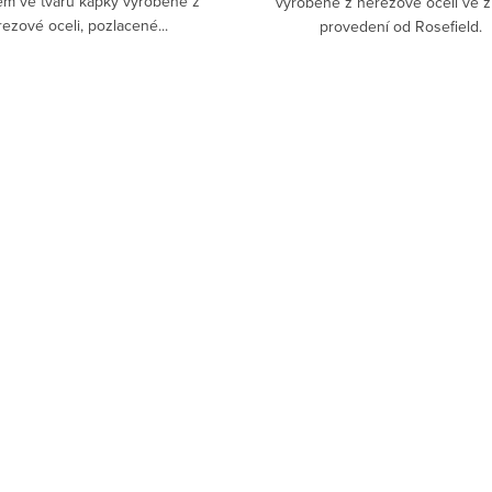
m ve tvaru kapky vyrobené z
vyrobené z nerezové oceli ve z
ezové oceli, pozlacené...
provedení od Rosefield.