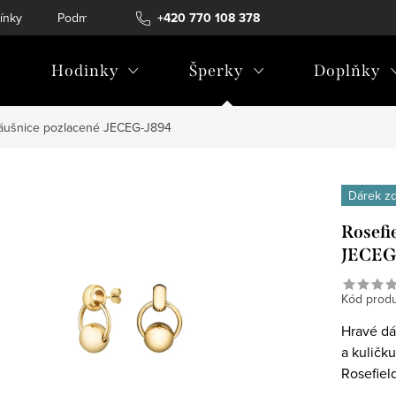
ínky
Podmínky ochrany osobních údajů
+420 770 108 378
Hodinky
Šperky
Doplňky
áušnice pozlacené JECEG-J894
Dárek z
Rosefi
JECEG
Kód produ
Hravé dá
a kuličk
Rosefiel