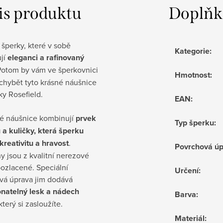
is produktu
Doplňk
 šperky, které v sobě
Kategorie
:
jí
eleganci a rafinovaný
Potom by vám ve šperkovnici
Hmotnost
:
chybět tyto krásné náušnice
y Rosefield.
EAN
:
é náušnice kombinují
prvek
Typ šperku
:
 a kuličky, která šperku
kreativitu a hravost
.
Povrchová ú
 jsou z kvalitní nerezové
pozlacené. Speciální
Určení
:
vá úprava jim dodává
natelný lesk a nádech
Barva
:
 který si zasloužíte.
Materiál
: