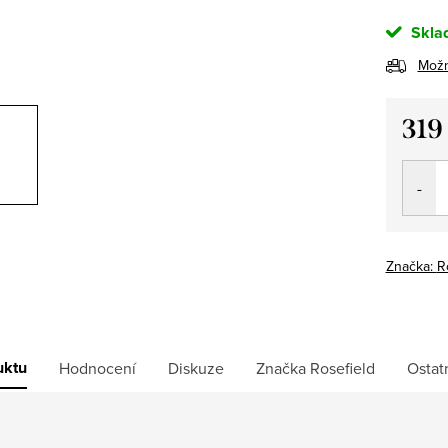
Skla
Možn
319
Měrná
cena:
Značka:
R
uktu
Hodnocení
Diskuze
Značka
Rosefield
Ostat