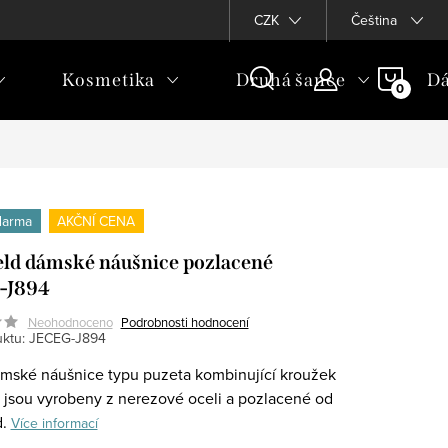
CZK
Čeština
NÁKU
Kosmetika
Druhá šance
Dá
KOŠÍ
darma
AKČNÍ CENA
eld dámské náušnice pozlacené
-J894
Neohodnoceno
Podrobnosti hodnocení
ktu:
JECEG-J894
mské náušnice typu puzeta kombinující kroužek
u jsou vyrobeny z nerezové oceli a pozlacené od
d.
Více informací