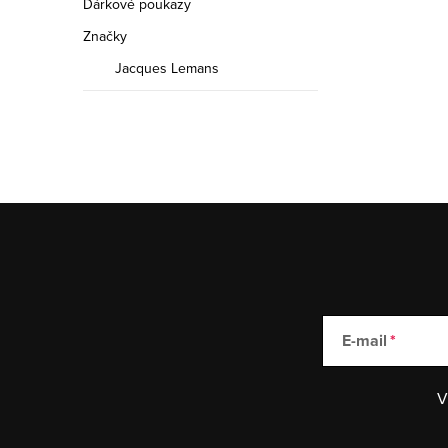
Dárkové poukazy
Značky
Jacques Lemans
E-mail
V