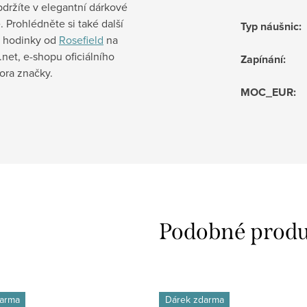
držíte v elegantní dárkové
. Prohlédněte si také další
Typ náušnic
:
a hodinky od
Rosefield
na
net, e-shopu oficiálního
Zapínání
:
tora značky.
MOC_EUR
:
arma
Dárek zdarma