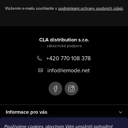
Vložením e-mailu souhlasíte s
podmínkami ochrany osobních údajů
Z
á
CLA distribution s.r.o.
p
+420 770 108 378
a
t
info
@
lemode.net
í
Informace pro vás
Používáme cookies, abychom Vám umožnili pohodlné
Blog