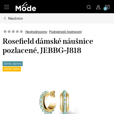
Přejít
N
na
obsah
Náušnice
K
Neohodnoceno
Podrobnosti hodnocení
Rosefield dámské náušnice
pozlacené, JEBBG-J818
Dárek zdarma
AKČNÍ CENA