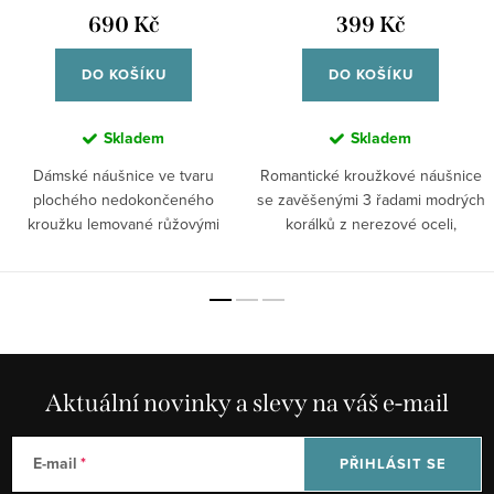
690 Kč
399 Kč
DO KOŠÍKU
DO KOŠÍKU
Skladem
Skladem
Dámské náušnice ve tvaru
Romantické kroužkové náušnice
plochého nedokončeného
se zavěšenými 3 řadami modrých
kroužku lemované růžovými
korálků z nerezové oceli,
korálky, nerezová ocel,...
pozlacené.
Aktuální novinky a slevy na váš e-mail
E-mail
PŘIHLÁSIT SE