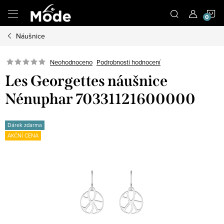
Přejít
N
na
obsah
Náušnice
K
Neohodnoceno
Podrobnosti hodnocení
Les Georgettes náušnice
Nénuphar 70331121600000
Dárek zdarma
AKČNÍ CENA