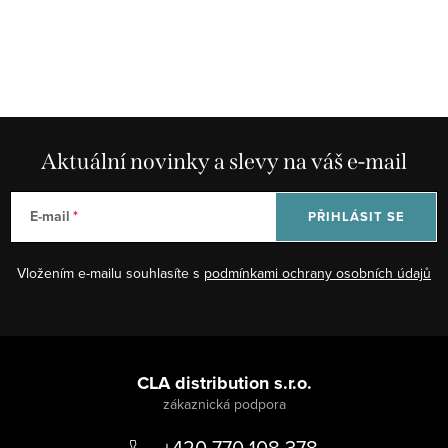
Aktuální novinky a slevy na váš e-mail
E-mail
PŘIHLÁSIT SE
Vložením e-mailu souhlasíte s
podmínkami ochrany osobních údajů
Z
á
CLA distribution s.r.o.
p
+420 770 108 378