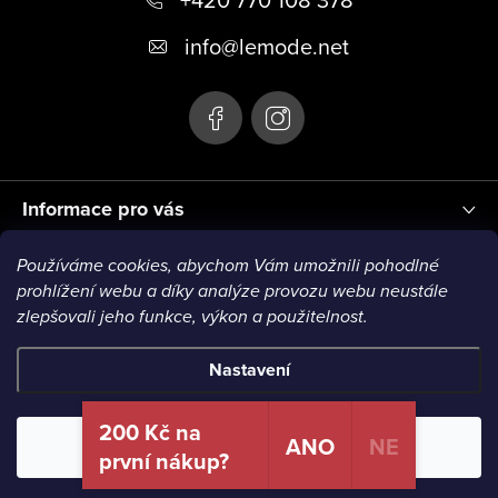
a
t
info
@
lemode.net
í
Informace pro vás
Používáme cookies, abychom Vám umožnili pohodlné
Blog
prohlížení webu a díky analýze provozu webu neustále
zlepšovali jeho funkce, výkon a použitelnost.
Nastavení
Copyright 2026
Le Mode
. Všechna práva vyhrazena.
200 Kč na
ANO
NE
Odmítnout
Souhlasím
první nákup?
Vytvořil Shoptet