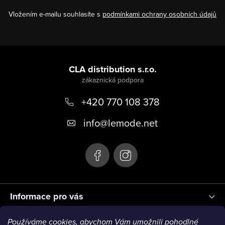
Vložením e-mailu souhlasíte s
podmínkami ochrany osobních údajů
Z
á
CLA distribution s.r.o.
p
+420 770 108 378
a
t
info
@
lemode.net
í
Informace pro vás
Používáme cookies, abychom Vám umožnili pohodlné
Blog