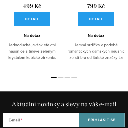
499 Kč
799 Kč
DETAIL
DETAIL
Na dotaz
Na dotaz
Jednoduché, avšak efektní
Jemná srdíčka v podobě
náušnice s tmavě zeleným
romantických dámských náušnic
krystalem kubické zirkonie.
ze stříbra od italské značky La
Peckové dámské...
Petite Story.
Aktuální novinky a slevy na váš e-mail
E-mail
PŘIHLÁSIT SE