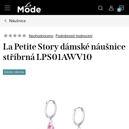
Přejít
N
na
obsah
Náušnice
K
Neohodnoceno
Podrobnosti hodnocení
La Petite Story dámské náušnice
stříbrná LPS01AWV10
Dárek zdarma