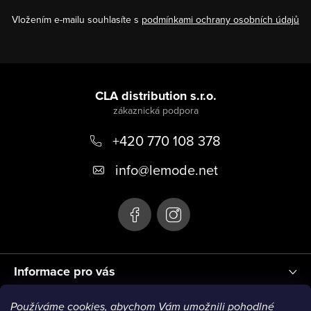
Vložením e-mailu souhlasíte s
podmínkami ochrany osobních údajů
Z
á
CLA distribution s.r.o.
p
+420 770 108 378
a
t
info
@
lemode.net
í
Informace pro vás
Používáme cookies, abychom Vám umožnili pohodlné
Blog