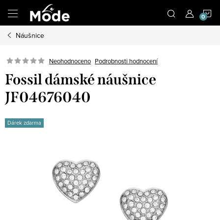
Přejít
N
na
obsah
Náušnice
K
Neohodnoceno
Podrobnosti hodnocení
Fossil dámské náušnice
JF04676040
Dárek zdarma