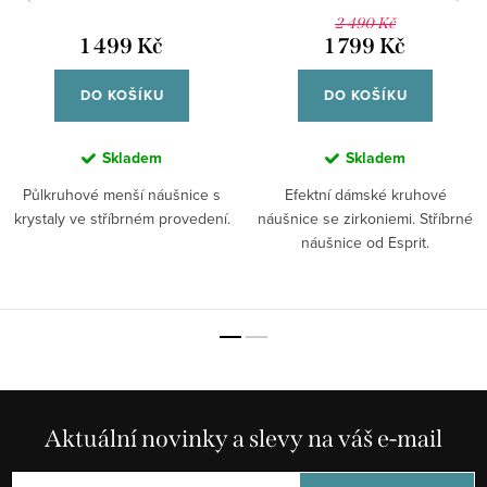
Earrings DW00400351
2 490 Kč
1 499 Kč
1 799 Kč
DO KOŠÍKU
DO KOŠÍKU
Skladem
Skladem
Půlkruhové menší náušnice s
Efektní dámské kruhové
krystaly ve stříbrném provedení.
náušnice se zirkoniemi. Stříbrné
náušnice od Esprit.
Aktuální novinky a slevy na váš e-mail