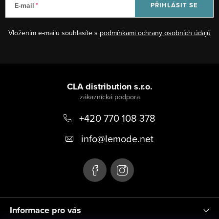
E-mail
PŘIHLÁSIT SE
Vložením e-mailu souhlasíte s
podmínkami ochrany osobních údajů
Z
á
CLA distribution s.r.o.
p
+420 770 108 378
a
t
info
@
lemode.net
í
Informace pro vás