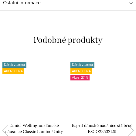
Ostatní informace
Dárek zdarma
Dárek zdarma
AKČNÍ CENA
AKČNÍ CENA
-27 %
Daniel Wellington dámské
Esprit dámské náušnice stříbrné
náušnice Classic Lumine Unity
ESCO23532LSI