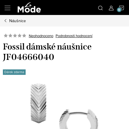
Přejít
N
na
obsah
Náušnice
K
Neohodnoceno
Podrobnosti hodnocení
Fossil dámské náušnice
JF04666040
Dárek zdarma