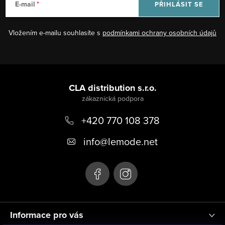
E-mail
PŘIHLÁSIT SE
Vložením e-mailu souhlasíte s
podmínkami ochrany osobních údajů
Z
á
CLA distribution s.r.o.
p
+420 770 108 378
a
t
info
@
lemode.net
í
Informace pro vás