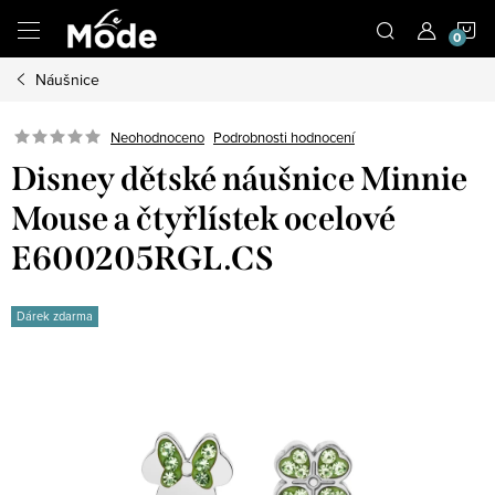
Přejít
N
na
obsah
Náušnice
K
Neohodnoceno
Podrobnosti hodnocení
Disney dětské náušnice Minnie
Mouse a čtyřlístek ocelové
E600205RGL.CS
Dárek zdarma