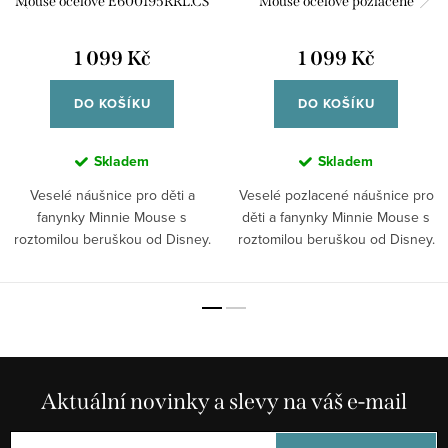
Mouse ocelové E600195RRL.CS
Mouse ocelové pozlacené
E600195YRRL.CS
1 099 Kč
1 099 Kč
DO KOŠÍKU
DO KOŠÍKU
Skladem
Skladem
Veselé náušnice pro děti a
Veselé pozlacené náušnice pro
fanynky Minnie Mouse s
děti a fanynky Minnie Mouse s
roztomilou beruškou od Disney.
roztomilou beruškou od Disney.
Aktuální novinky a slevy na váš e-mail