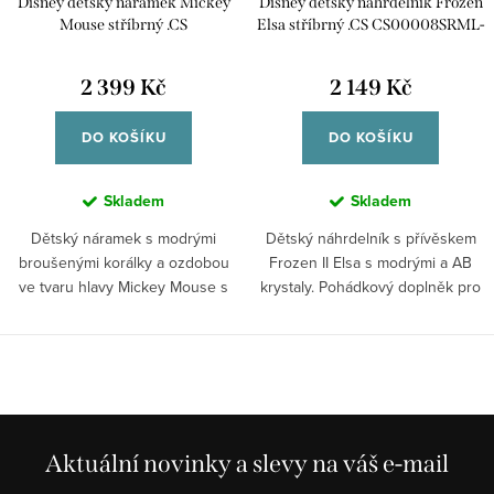
Disney dětský náramek Mickey
Disney dětský náhrdelník Frozen
Mouse stříbrný .CS
Elsa stříbrný .CS CS00008SRML-
BS00011RZWL-55
P
2 399 Kč
2 149 Kč
DO KOŠÍKU
DO KOŠÍKU
Skladem
Skladem
Dětský náramek s modrými
Dětský náhrdelník s přívěskem
broušenými korálky a ozdobou
Frozen II Elsa s modrými a AB
ve tvaru hlavy Mickey Mouse s
krystaly. Pohádkový doplněk pro
čirými...
malé...
Aktuální novinky a slevy na váš e-mail