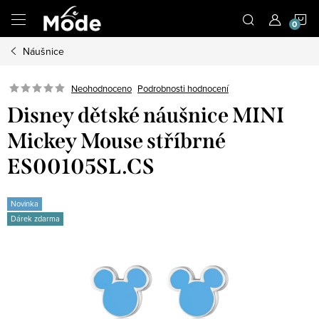
Přejít
N
na
obsah
Náušnice
K
Neohodnoceno
Podrobnosti hodnocení
Disney dětské náušnice MINI
Mickey Mouse stříbrné
ES00105SL.CS
Novinka
Dárek zdarma