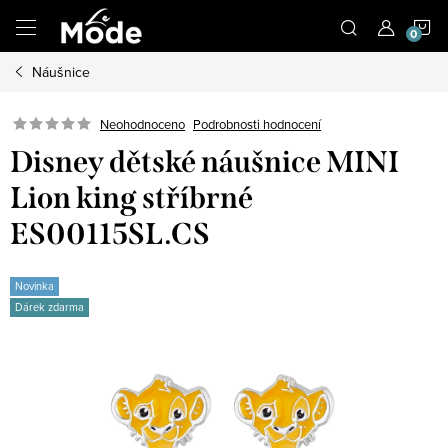
Přejít
N
na
obsah
Náušnice
K
Neohodnoceno
Podrobnosti hodnocení
Disney dětské náušnice MINI
Lion king stříbrné
ES00115SL.CS
Novinka
Dárek zdarma