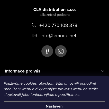
Z
á
CLA distribution s.r.o.
p
+420 770 108 378
a
t
info
@
lemode.net
í
Informace pro vás
Používáme cookies, abychom Vám umožnili pohodlné
Blog
prohlížení webu a díky analýze provozu webu neustále
zlepšovali jeho funkce, výkon a použitelnost.
Nastavení