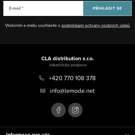
E-mail
PŘIHLÁSIT SE
Vložením e-mailu souhlasíte s
podmínkami ochrany osobních údajů
Z
á
CLA distribution s.r.o.
p
+420 770 108 378
a
t
info
@
lemode.net
í
Informace pro vás