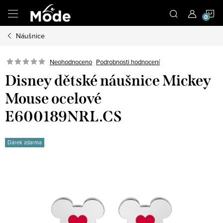
Přejít
N
na
obsah
Náušnice
K
Neohodnoceno
Podrobnosti hodnocení
Disney dětské náušnice Mickey
Mouse ocelové
E600189NRL.CS
Dárek zdarma