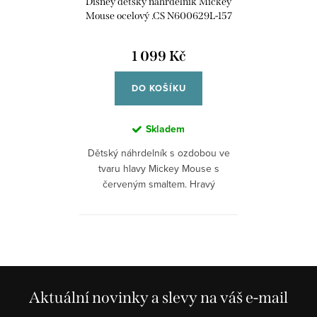
Disney dětský náhrdelník Mickey
Mouse ocelový .CS N600629L-157
1 099 Kč
DO KOŠÍKU
Skladem
Dětský náhrdelník s ozdobou ve
tvaru hlavy Mickey Mouse s
červeným smaltem. Hravý
doplněk pro...
Aktuální novinky a slevy na váš e-mail